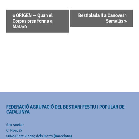
Navegació
«
ORIGEN — Quan el
Bestiolada II a Cànoves i
d'Esdeveniment
Corpus pren forma a
Samalús
»
Mataró
FEDERACIÓ AGRUPACIÓ DEL BESTIARI FESTIU I POPULAR DE
CATALUNYA
Seu social:
C. Nou, 27
08620 Sant Vicenç dels Horts (Barcelona)