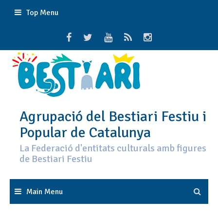
Skip
Top Menu
to
content
Agrupació del Bestiari Festiu i
Popular de Catalunya
La Federació d'entitats culturals amb figures
de Bestiari Festiu
Main Menu