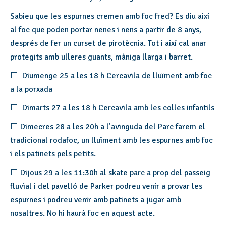
Sabieu que les espurnes cremen amb foc fred? Es diu així
al foc que poden portar nenes i nens a partir de 8 anys,
després de fer un curset de pirotècnia. Tot i així cal anar
protegits amb ulleres guants, màniga llarga i barret.
⬜ Diumenge 25 a les 18 h Cercavila de lluïment amb foc
a la porxada
⬜ Dimarts 27 a les 18 h Cercavila amb les colles infantils
⬜ Dimecres 28 a les 20h a l’avinguda del Parc farem el
tradicional rodafoc, un lluïment amb les espurnes amb foc
i els patinets pels petits.
⬜ Dijous 29 a les 11:30h al skate parc a prop del passeig
fluvial i del pavelló de Parker podreu venir a provar les
espurnes i podreu venir amb patinets a jugar amb
nosaltres. No hi haurà foc en aquest acte.