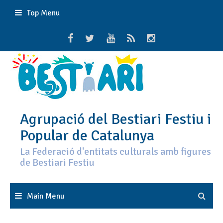
Skip
Top Menu
to
content
Agrupació del Bestiari Festiu i
Popular de Catalunya
La Federació d'entitats culturals amb figures
de Bestiari Festiu
Main Menu