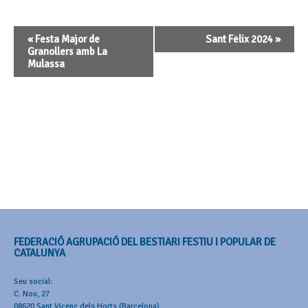
Navegació
«
Festa Major de
Sant Fèlix 2024
»
d'Esdeveniment
Granollers amb La
Mulassa
FEDERACIÓ AGRUPACIÓ DEL BESTIARI FESTIU I POPULAR DE
CATALUNYA
Seu social:
C. Nou, 27
08620 Sant Vicenç dels Horts (Barcelona)