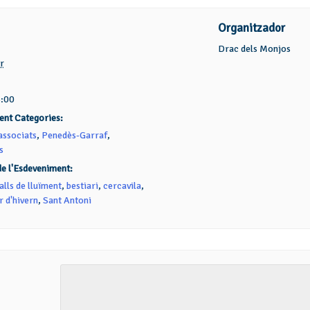
Organitzador
Drac dels Monjos
r
5:00
ent Categories:
associats
,
Penedès-Garraf
,
s
de l'Esdeveniment:
alls de lluïment
,
bestiari
,
cercavila
,
r d'hivern
,
Sant Antoni