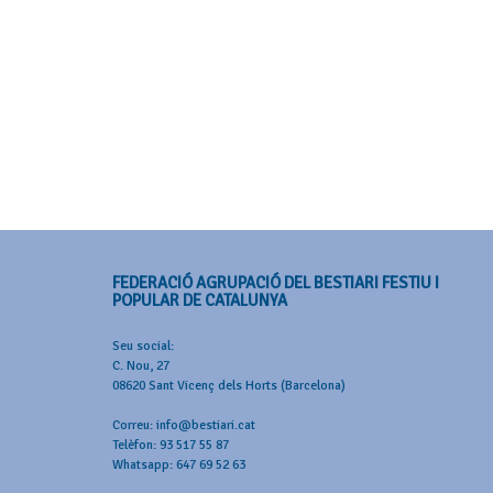
FEDERACIÓ AGRUPACIÓ DEL BESTIARI FESTIU I
POPULAR DE CATALUNYA
Seu social:
C. Nou, 27
08620 Sant Vicenç dels Horts (Barcelona)
Correu: info@bestiari.cat
Telèfon: 93 517 55 87
Whatsapp: 647 69 52 63