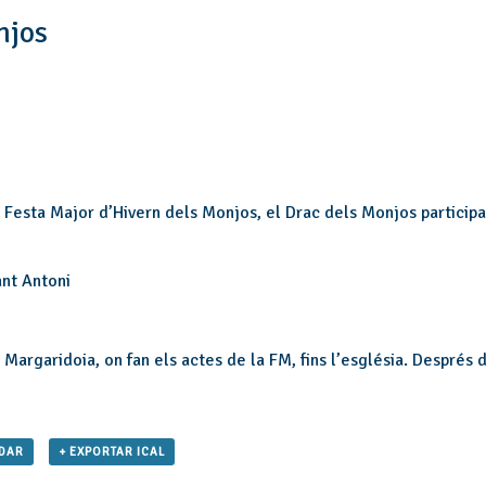
njos
Festa Major d’Hivern dels Monjos, el Drac dels Monjos participar
ant Antoni
Margaridoia, on fan els actes de la FM, fins l’església. Després de
NDAR
+ EXPORTAR ICAL