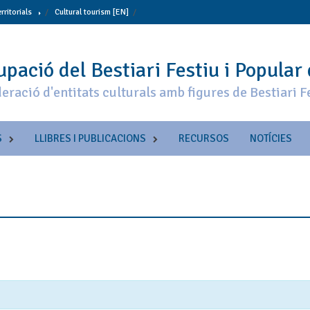
erritorials
Cultural tourism [EN]
pació del Bestiari Festiu i Popular
eració d'entitats culturals amb figures de Bestiari F
S
LLIBRES I PUBLICACIONS
RECURSOS
NOTÍCIES