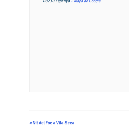
08730
Espanya
+ Mapa de Google
Navegació
«
Nit del Foc a Vila-Seca
d'Esdeveniment