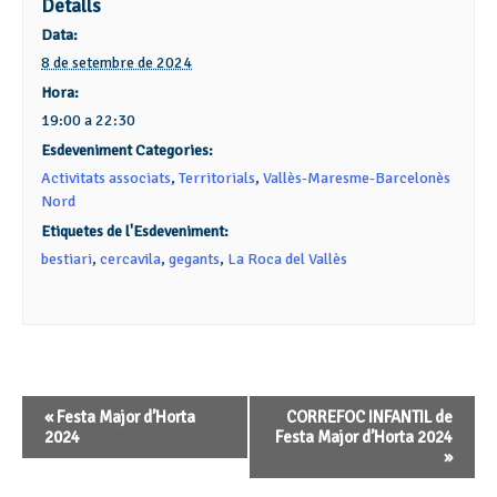
Detalls
Data:
8 de setembre de 2024
Hora:
19:00 a 22:30
Esdeveniment Categories:
Activitats associats
,
Territorials
,
Vallès-Maresme-Barcelonès
Nord
Etiquetes de l'Esdeveniment:
bestiari
,
cercavila
,
gegants
,
La Roca del Vallès
Navegació
«
Festa Major d’Horta
CORREFOC INFANTIL de
d'Esdeveniment
2024
Festa Major d’Horta 2024
»