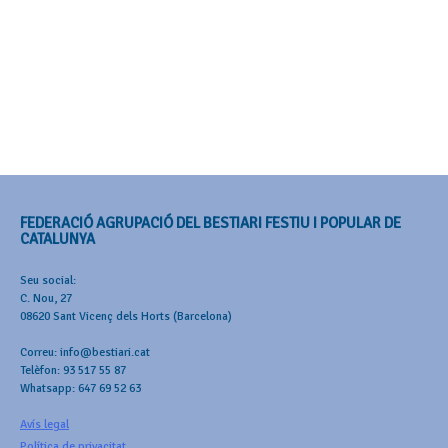
FEDERACIÓ AGRUPACIÓ DEL BESTIARI FESTIU I POPULAR DE
CATALUNYA
Seu social:
C. Nou, 27
08620 Sant Vicenç dels Horts (Barcelona)
Correu: info@bestiari.cat
Telèfon: 93 517 55 87
Whatsapp: 647 69 52 63
Avís legal
Política de privacitat