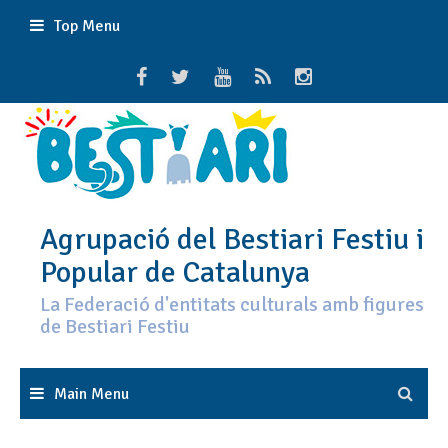
Skip
Top Menu
to
content
Agrupació del Bestiari Festiu i
Popular de Catalunya
La Federació d'entitats culturals amb figures
de Bestiari Festiu
Main Menu