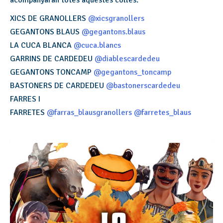
acompanyaran totes aquestes colles:
XICS DE GRANOLLERS
@xicsgranollers
GEGANTONS BLAUS
@gegantons.blaus
LA CUCA BLANCA
@cuca.blancs
GARRINS DE CARDEDEU
@diablescardedeu
GEGANTONS TONCAMP
@gegantons_toncamp
BASTONERS DE CARDEDEU
@bastonerscardedeu
FARRES I
FARRETES
@farras_blausgranollers
@farretes_blaus