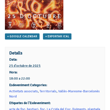
+ GOOGLE CALENDAR
+ EXPORTAR ICAL
Detalls
Data:
25 d'octubre de 2025
Hora:
18:00 a 22:00
Esdeveniment Categories:
Activitats associats
,
Territorials
,
Vallès-Maresme-Barcelonès
Nord
Etiquetes de l'Esdeveniment:
acte de foc
,
bestiari
,
foc
,
La Crida del Foc
,
lluïments
,
plantada