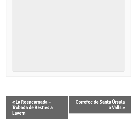
Navegació
«
La Reencarnada –
Correfoc de Santa Úrsula
d'Esdeveniment
Trobada de Bèsties a
a Valls
»
Lavern