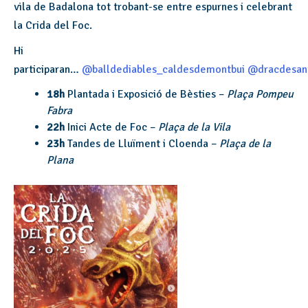
vila de Badalona tot trobant-se entre espurnes i celebrant
la Crida del Foc.
Hi
participaran…
@balldediables_caldesdemontbui
@dracdesan
18h
Plantada i Exposició de Bèsties –
Plaça Pompeu
Fabra
22h
Inici Acte de Foc –
Plaça de la Vila
23h
Tandes de Lluïment i Cloenda –
Plaça de la
Plana