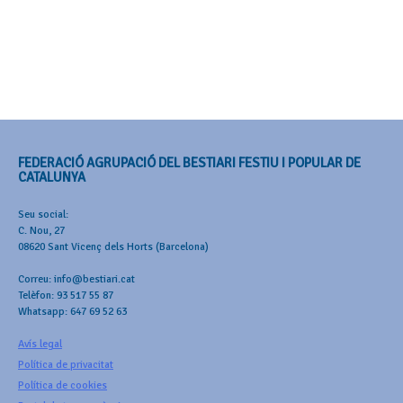
FEDERACIÓ AGRUPACIÓ DEL BESTIARI FESTIU I POPULAR DE
CATALUNYA
Seu social:
C. Nou, 27
08620 Sant Vicenç dels Horts (Barcelona)
Correu: info@bestiari.cat
Telèfon: 93 517 55 87
Whatsapp: 647 69 52 63
Avís legal
Política de privacitat
Política de cookies