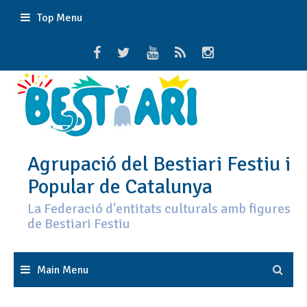
Skip
Top Menu
to
content
Agrupació del Bestiari Festiu i
Popular de Catalunya
La Federació d'entitats culturals amb figures
de Bestiari Festiu
Main Menu