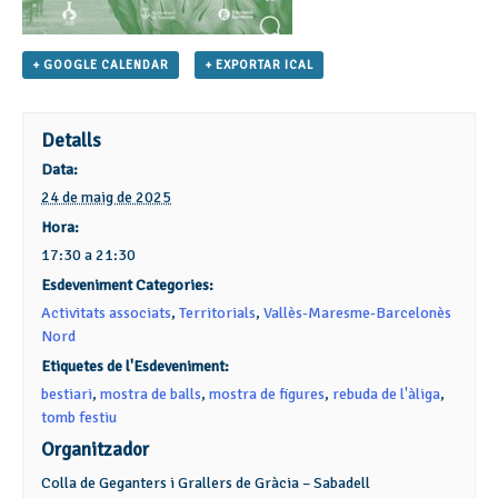
+ GOOGLE CALENDAR
+ EXPORTAR ICAL
Detalls
Data:
24 de maig de 2025
Hora:
17:30 a 21:30
Esdeveniment Categories:
Activitats associats
,
Territorials
,
Vallès-Maresme-Barcelonès
Nord
Etiquetes de l'Esdeveniment:
bestiari
,
mostra de balls
,
mostra de figures
,
rebuda de l'àliga
,
tomb festiu
Organitzador
Colla de Geganters i Grallers de Gràcia – Sabadell