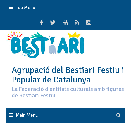
Skip
Top Menu
to
content
Agrupació del Bestiari Festiu i
Popular de Catalunya
La Federació d'entitats culturals amb figures
de Bestiari Festiu
Main Menu