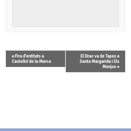
Navegació
«
Fira d’entitats a
El Drac va de Tapes a
d'Esdeveniment
Castellví de la Marca
Santa Margarida i Els
Monjos
»