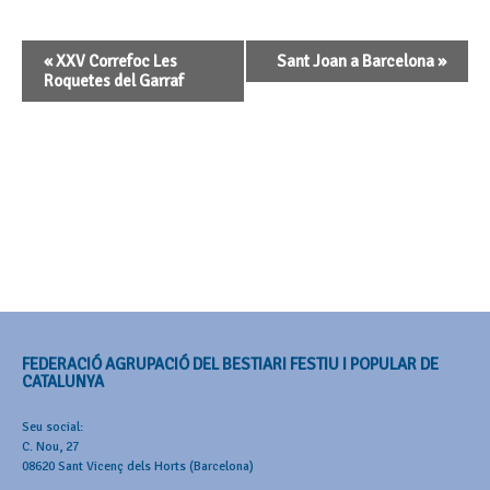
Navegació
«
XXV Correfoc Les
Sant Joan a Barcelona
»
d'Esdeveniment
Roquetes del Garraf
FEDERACIÓ AGRUPACIÓ DEL BESTIARI FESTIU I POPULAR DE
CATALUNYA
Seu social:
C. Nou, 27
08620 Sant Vicenç dels Horts (Barcelona)