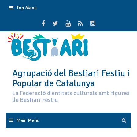
Skip
Top Menu
to
content
Agrupació del Bestiari Festiu i
Popular de Catalunya
La Federació d'entitats culturals amb figures
de Bestiari Festiu
Main Menu