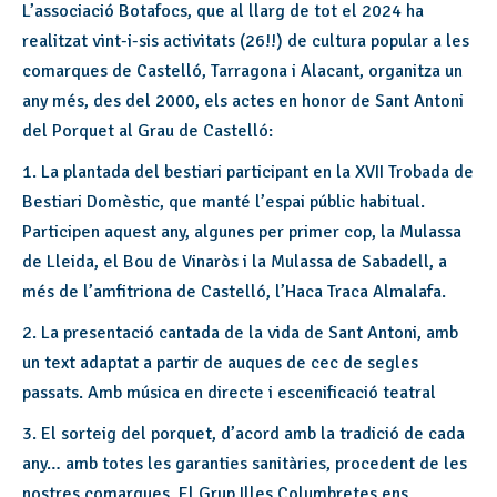
L’associació Botafocs, que al llarg de tot el 2024 ha
realitzat vint-i-sis activitats (26!!) de cultura popular a les
comarques de Castelló, Tarragona i Alacant, organitza un
any més, des del 2000, els actes en honor de Sant Antoni
del Porquet al Grau de Castelló:
1. La plantada del bestiari participant en la XVII Trobada de
Bestiari Domèstic, que manté l’espai públic habitual.
Participen aquest any, algunes per primer cop, la Mulassa
de Lleida, el Bou de Vinaròs i la Mulassa de Sabadell, a
més de l’amfitriona de Castelló, l’Haca Traca Almalafa.
2. La presentació cantada de la vida de Sant Antoni, amb
un text adaptat a partir de auques de cec de segles
passats. Amb música en directe i escenificació teatral
3. El sorteig del porquet, d’acord amb la tradició de cada
any… amb totes les garanties sanitàries, procedent de les
nostres comarques. El Grup Illes Columbretes ens