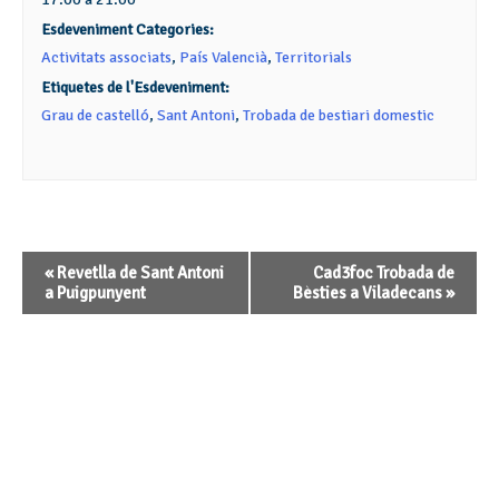
Esdeveniment Categories:
Activitats associats
,
País Valencià
,
Territorials
Etiquetes de l'Esdeveniment:
Grau de castelló
,
Sant Antoni
,
Trobada de bestiari domestic
Navegació
«
Revetlla de Sant Antoni
Cad3foc Trobada de
d'Esdeveniment
a Puigpunyent
Bèsties a Viladecans
»