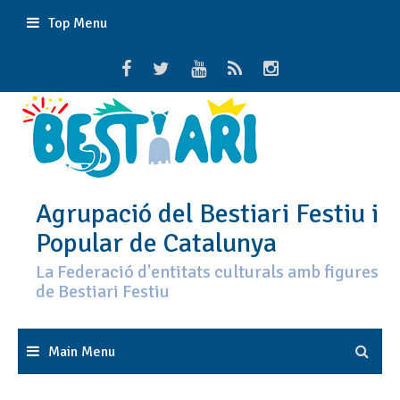
Skip
Top Menu
to
content
Agrupació del Bestiari Festiu i
Popular de Catalunya
La Federació d'entitats culturals amb figures
de Bestiari Festiu
Main Menu