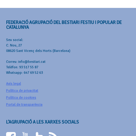
FEDERACIÓ AGRUPACIÓ DEL BESTIARI FESTIU I POPULAR DE
CATALUNYA
Seu social:
C. Nou, 27
08620 Sant Vicenç dels Horts (Barcelona)
Correu: info@bestiari.cat
Telèfon: 93 517 55 87
Whatsapp: 647 69 52 63
Avís legal
Política de privacitat
Política de cookies
Portal de transparència
L’AGRUPACIÓ A LES XARXES SOCIALS