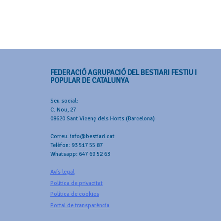
FEDERACIÓ AGRUPACIÓ DEL BESTIARI FESTIU I
POPULAR DE CATALUNYA
Seu social:
C. Nou, 27
08620 Sant Vicenç dels Horts (Barcelona)
Correu: info@bestiari.cat
Telèfon: 93 517 55 87
Whatsapp: 647 69 52 63
Avís legal
Política de privacitat
Política de cookies
Portal de transparència