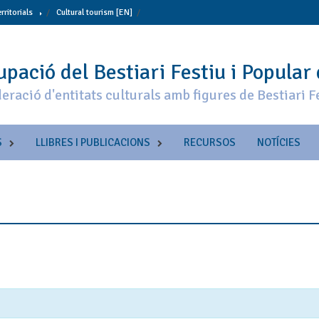
erritorials
Cultural tourism [EN]
pació del Bestiari Festiu i Popular
eració d'entitats culturals amb figures de Bestiari F
S
LLIBRES I PUBLICACIONS
RECURSOS
NOTÍCIES