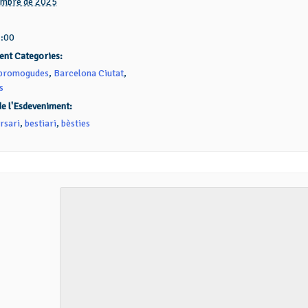
embre de 2025
2:00
ent Categories:
 promogudes
,
Barcelona Ciutat
,
s
de l'Esdeveniment:
rsari
,
bestiari
,
bèsties