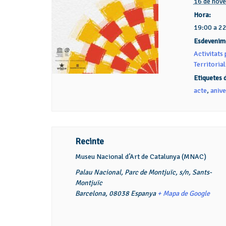
16 de nov
Hora:
19:00 a 2
Esdevenim
Activitats
Territorial
Etiquetes 
acte
,
anive
Recinte
Museu Nacional d’Art de Catalunya (MNAC)
Palau Nacional, Parc de Montjuïc, s/n, Sants-
Montjuïc
Barcelona
,
08038
Espanya
+ Mapa de Google