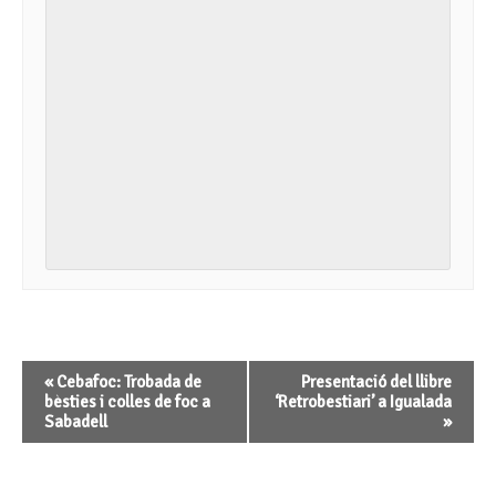
Navegació
«
Cebafoc: Trobada de
Presentació del llibre
d'Esdeveniment
bèsties i colles de foc a
‘Retrobestiari’ a Igualada
Sabadell
»