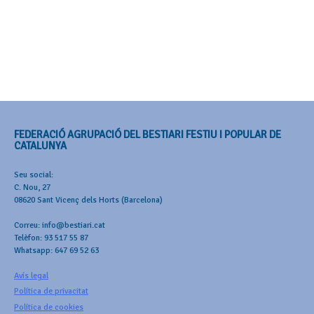
FEDERACIÓ AGRUPACIÓ DEL BESTIARI FESTIU I POPULAR DE
CATALUNYA
Seu social:
C. Nou, 27
08620 Sant Vicenç dels Horts (Barcelona)
Correu: info@bestiari.cat
Telèfon: 93 517 55 87
Whatsapp: 647 69 52 63
Avís legal
Política de privacitat
Política de cookies