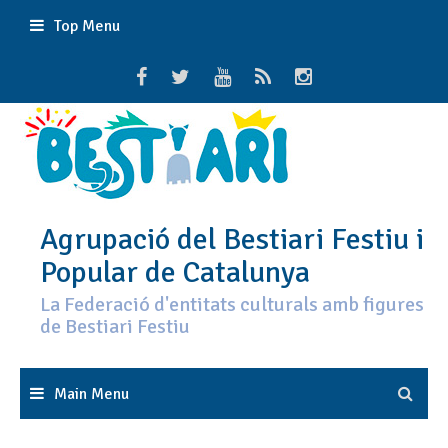
Skip
Top Menu
to
content
Agrupació del Bestiari Festiu i
Popular de Catalunya
La Federació d'entitats culturals amb figures
de Bestiari Festiu
Main Menu