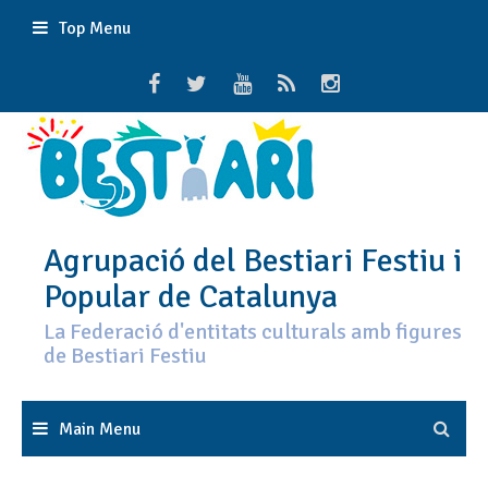
Skip
Top Menu
to
content
Agrupació del Bestiari Festiu i
Popular de Catalunya
La Federació d'entitats culturals amb figures
de Bestiari Festiu
Main Menu