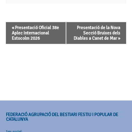
Navegació
«
Presentació Oficial 38è
Presentació de la Nova
d'Esdeveniment
Aplec Internacional
Secció Bruixes dels
Estocolm 2026
Diables a Canet de Mar
»
FEDERACIÓ AGRUPACIÓ DEL BESTIARI FESTIU I POPULAR DE
CATALUNYA
Seu social: