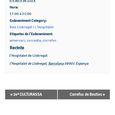
6 d'abril de 2024
Hora:
17:00 a 21:00
Esdeveniment Category:
Baix Llobregat i L'Hospitalet
Etiquetes de l'Esdeveniment:
aniversari
,
cercavila
,
correfoc
Recinte
l’Hospitalet de Llobregat
l'Hospitalet de Llobregat
,
Barcelona
08901
Espanya
Navegació
«
14ª CULTURASSA
Correfoc de Bèsties
»
d'Esdeveniment