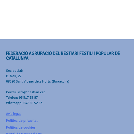
FEDERACIÓ AGRUPACIÓ DEL BESTIARI FESTIU I POPULAR DE
CATALUNYA
Seu social:
C. Nou, 27
08620 Sant Vicenç dels Horts (Barcelona)
Correu: info@bestiari.cat
Telèfon: 93 517 55 87
Whatsapp: 647 69 52 63
Avís legal
Política de privacitat
Política de cookies