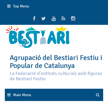
Skip
Top Menu
to
content
Agrupació del Bestiari Festiu i
Popular de Catalunya
La Federació d'entitats culturals amb figures
de Bestiari Festiu
Main Menu