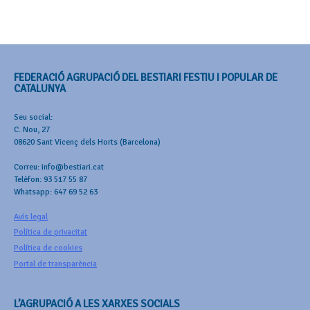
FEDERACIÓ AGRUPACIÓ DEL BESTIARI FESTIU I POPULAR DE
CATALUNYA
Seu social:
C. Nou, 27
08620 Sant Vicenç dels Horts (Barcelona)
Correu: info@bestiari.cat
Telèfon: 93 517 55 87
Whatsapp: 647 69 52 63
Avís legal
Política de privacitat
Política de cookies
Portal de transparència
L’AGRUPACIÓ A LES XARXES SOCIALS