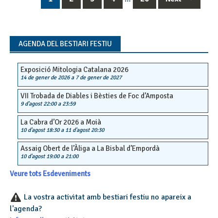
Posts
navigation
AGENDA DEL BESTIARI FESTIU
Exposició Mitologia Catalana 2026
14 de gener de 2026
a
7 de gener de 2027
VII Trobada de Diables i Bèsties de Foc d’Amposta
9 d'agost 22:00
a
23:59
La Cabra d’Or 2026 a Moià
10 d'agost 18:30
a
11 d'agost 20:30
Assaig Obert de l’Àliga a La Bisbal d’Empordà
10 d'agost 19:00
a
21:00
Veure tots Esdeveniments
La vostra activitat amb bestiari festiu no apareix a
l'agenda?