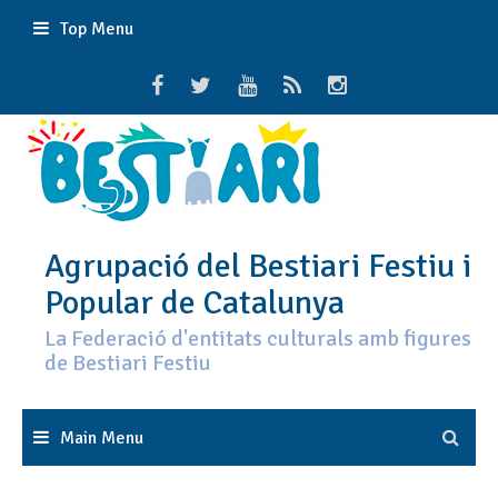
Skip
Top Menu
to
content
Agrupació del Bestiari Festiu i
Popular de Catalunya
La Federació d'entitats culturals amb figures
de Bestiari Festiu
Main Menu