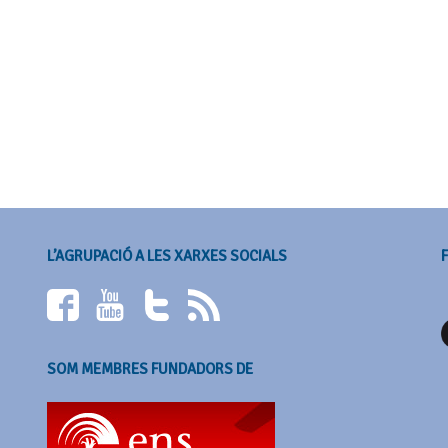
L’AGRUPACIÓ A LES XARXES SOCIALS
SOM MEMBRES FUNDADORS DE