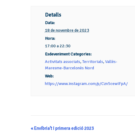
Detalls
Data:
18 de novembre de 2023
Hora:
17:00 a 22:30
Esdeveniment Categories:
Activitats associats
,
Territorials
,
Vallès-
Maresme-Barcelonès Nord
Web:
https://www.instagram.com/p/Czn5cewIFpA/
Navegació
«
Envíbria’t I primera edició 2023
d'Esdeveniment