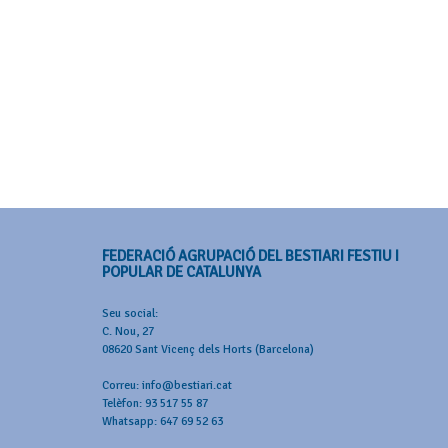
FEDERACIÓ AGRUPACIÓ DEL BESTIARI FESTIU I
POPULAR DE CATALUNYA
Seu social:
C. Nou, 27
08620 Sant Vicenç dels Horts (Barcelona)
Correu: info@bestiari.cat
Telèfon: 93 517 55 87
Whatsapp: 647 69 52 63