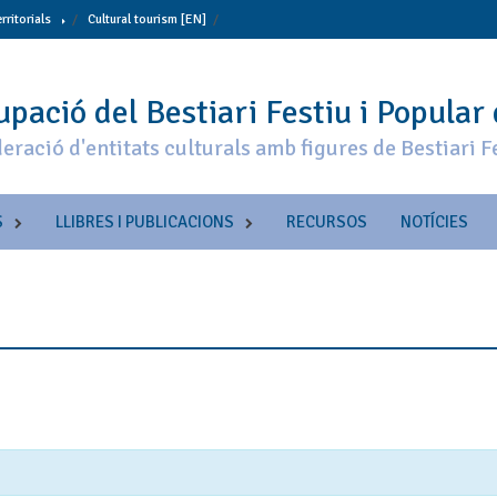
erritorials
Cultural tourism [EN]
pació del Bestiari Festiu i Popular
eració d'entitats culturals amb figures de Bestiari F
S
LLIBRES I PUBLICACIONS
RECURSOS
NOTÍCIES