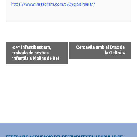
https://www.instagram.com/p/CygI5pPsgH7/
Navegació
«
4° Infantibestium,
Cercavila amb el Drac de
d'Esdeveniment
trobada de bèsties
la Geltrú
»
infantils a Molins de Rei