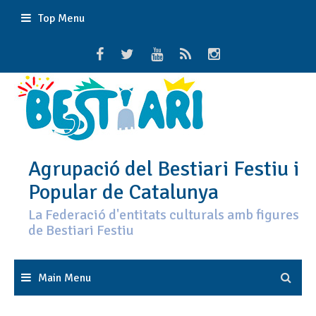
Skip
Top Menu
to
content
Agrupació del Bestiari Festiu i
Popular de Catalunya
La Federació d'entitats culturals amb figures
de Bestiari Festiu
Main Menu