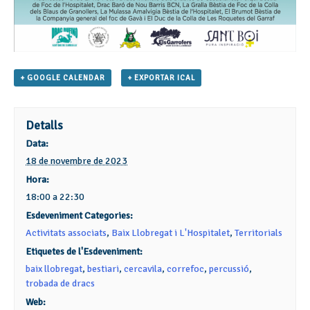
+ GOOGLE CALENDAR
+ EXPORTAR ICAL
Detalls
Data:
18 de novembre de 2023
Hora:
18:00 a 22:30
Esdeveniment Categories:
Activitats associats
,
Baix Llobregat i L'Hospitalet
,
Territorials
Etiquetes de l'Esdeveniment:
baix llobregat
,
bestiari
,
cercavila
,
correfoc
,
percussió
,
trobada de dracs
Web: