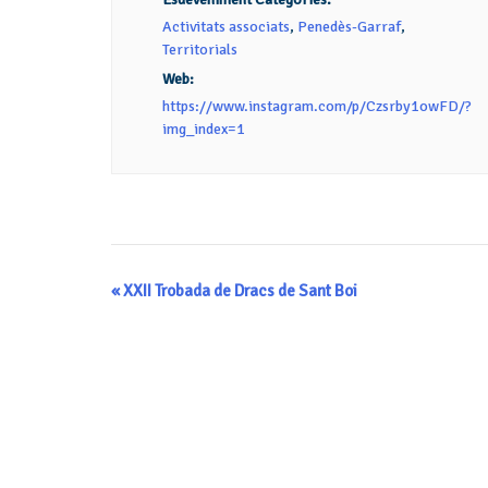
Activitats associats
,
Penedès-Garraf
,
Territorials
Web:
https://www.instagram.com/p/Czsrby1owFD/?
img_index=1
Navegació
«
XXII Trobada de Dracs de Sant Boi
d'Esdeveniment