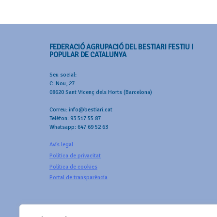
FEDERACIÓ AGRUPACIÓ DEL BESTIARI FESTIU I
POPULAR DE CATALUNYA
Seu social:
C. Nou, 27
08620 Sant Vicenç dels Horts (Barcelona)
Correu: info@bestiari.cat
Telèfon: 93 517 55 87
Whatsapp: 647 69 52 63
Avís legal
Política de privacitat
Política de cookies
Portal de transparència