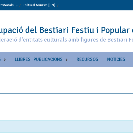
erritorials
Cultural tourism [EN]
pació del Bestiari Festiu i Popular
eració d'entitats culturals amb figures de Bestiari F
S
LLIBRES I PUBLICACIONS
RECURSOS
NOTÍCIES