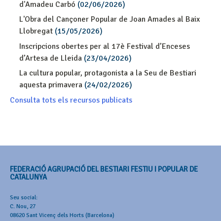
d'Amadeu Carbó
(02/06/2026)
L'Obra del Cançoner Popular de Joan Amades al Baix
Llobregat
(15/05/2026)
Inscripcions obertes per al 17è Festival d’Enceses
d’Artesa de Lleida
(23/04/2026)
La cultura popular, protagonista a la Seu de Bestiari
aquesta primavera
(24/02/2026)
Consulta tots els recursos publicats
FEDERACIÓ AGRUPACIÓ DEL BESTIARI FESTIU I POPULAR DE
CATALUNYA
Seu social:
C. Nou, 27
08620 Sant Vicenç dels Horts (Barcelona)