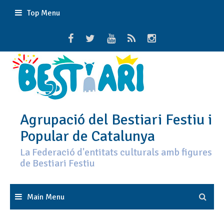
Skip
Top Menu
to
content
Agrupació del Bestiari Festiu i
Popular de Catalunya
La Federació d'entitats culturals amb figures
de Bestiari Festiu
Main Menu