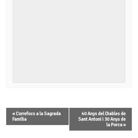
Navegació
«
Correfocs a la Sagrada
40 Anys del Diables de
d'Esdeveniment
Família
Sant Antoni i 30 Anys de
la Porca
»