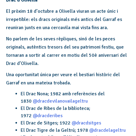
Drac d’Olivella
El pròxim 18 d’octubre a Olivella viuran un acte únic i
irrepetible: els dracs originals més antics del Garraf es
reuniran junts en una cercavila mai vista fins ara.
No parlem de les seves rèpliques, sinó de les peces
originals, autèntics tresors del seu patrimoni festiu, que
tornaran a sortir al carrer en motiu del 50è aniversari del
Drac d’Olivella.
Una oportunitat única per veure el bestiari històric del
Garraf en una mateixa trobada.
El Drac Nona; 1982 amb referències del
1830
@dracdevilanovailageltru
El Drac de Ribes de la biblioteca;
1972
@dracderibes
El Drac de Sitges; 1922
@dracdsitges
El Drac Tigre de la Geltrú; 1978
@dracdelageltru