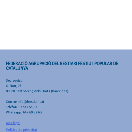
FEDERACIÓ AGRUPACIÓ DEL BESTIARI FESTIU I POPULAR DE
CATALUNYA
Seu social:
C. Nou, 27
08620 Sant Vicenç dels Horts (Barcelona)
Correu: info@bestiari.cat
Telèfon: 93 517 55 87
Whatsapp: 647 69 52 63
Avís legal
Política de privacitat