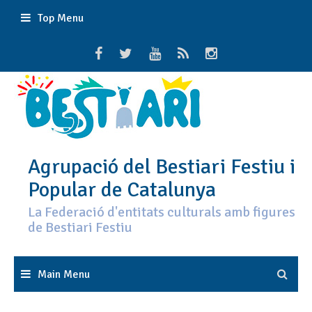
Skip
Top Menu
to
content
Agrupació del Bestiari Festiu i
Popular de Catalunya
La Federació d'entitats culturals amb figures
de Bestiari Festiu
Main Menu