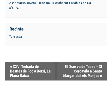
Associació Juvenil Drac Baluk Astharot i Diables de Ca
n’Aurell
Recinte
Terrassa
Navegació
«
XXVI Trobada de
El Drac va de Tapes – XI
d'Esdeveniment
Bèsties de Foc a Betxí, La
Cercavila a Santa
Plana Baixa
Margarida i els Monjos
»