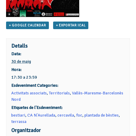
+ GOOGLE CALENDAR
+ EXPORTAR ICAL
Detalls
Data:
30 de maig
Hora:
17:30 a 23:59
Esdeveniment Categories:
Activitats associats
,
Territorials
,
Vallès-Maresme-Barcelonès
Nord
Etiquetes de l'Esdeveniment:
bestiari
,
CA N'Aurellada
,
cercavila
,
foc
,
plantada de bèsties
,
terrassa
Organitzador