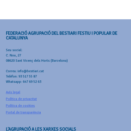
FEDERACIÓ AGRUPACIÓ DEL BESTIARI FESTIU I POPULAR DE
CATALUNYA
Seu social:
C. Nou, 27
08620 Sant Vicenç dels Horts (Barcelona)
Correu: info@bestiari.cat
Telèfon: 93 517 55 87
Whatsapp: 647 69 52 63
Avís legal
Política de privacitat
Política de cookies
Portal de transparència
L’AGRUPACIÓ A LES XARXES SOCIALS