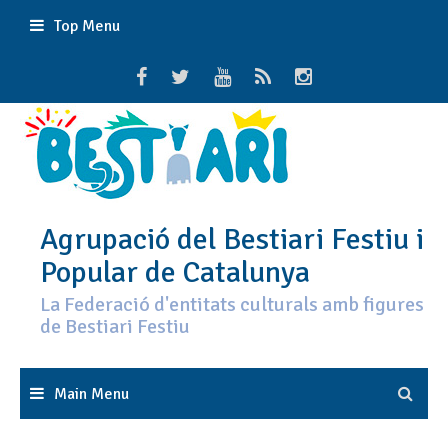
Skip
Top Menu
to
content
Agrupació del Bestiari Festiu i
Popular de Catalunya
La Federació d'entitats culturals amb figures
de Bestiari Festiu
Main Menu