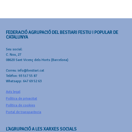
FEDERACIÓ AGRUPACIÓ DEL BESTIARI FESTIU I POPULAR DE
CATALUNYA
Seu social:
C. Nou, 27
08620 Sant Vicenç dels Horts (Barcelona)
Correu: info@bestiari.cat
Telèfon: 93 517 55 87
Whatsapp: 647 69 52 63
Avís legal
Política de privacitat
Política de cookies
Portal de transparència
L’AGRUPACIÓ A LES XARXES SOCIALS