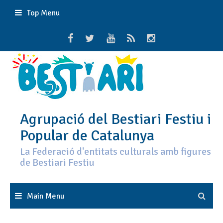
Skip
Top Menu
to
content
Agrupació del Bestiari Festiu i
Popular de Catalunya
La Federació d'entitats culturals amb figures
de Bestiari Festiu
Main Menu