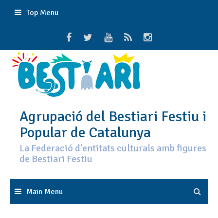
Skip
Top Menu
to
content
Agrupació del Bestiari Festiu i
Popular de Catalunya
La Federació d'entitats culturals amb figures
de Bestiari Festiu
Main Menu