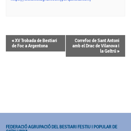
Navegació
«
XV Trobada de Bestiari
Correfoc de Sant Antoni
d'Esdeveniment
de Foc a Argentona
amb el Drac de Vilanova i
la Geltrú
»
FEDERACIÓ AGRUPACIÓ DEL BESTIARI FESTIU I POPULAR DE