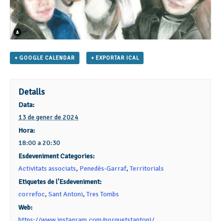
+ GOOGLE CALENDAR
+ EXPORTAR ICAL
Detalls
Data:
13 de gener de 2024
Hora:
18:00 a 20:30
Esdeveniment Categories:
Activitats associats
,
Penedès-Garraf
,
Territorials
Etiquetes de l'Esdeveniment:
correfoc
,
Sant Antoni
,
Tres Tombs
Web:
https://www.instagram.com/porquetstantoni/