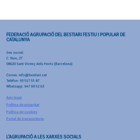
FEDERACIÓ AGRUPACIÓ DEL BESTIARI FESTIU I POPULAR DE
CATALUNYA
Seu social:
C. Nou, 27
08620 Sant Vicenç dels Horts (Barcelona)
Correu: info@bestiari.cat
Telèfon: 93 517 55 87
Whatsapp: 647 69 52 63
Avís legal
Política de privacitat
Política de cookies
Portal de transparència
L’AGRUPACIÓ A LES XARXES SOCIALS