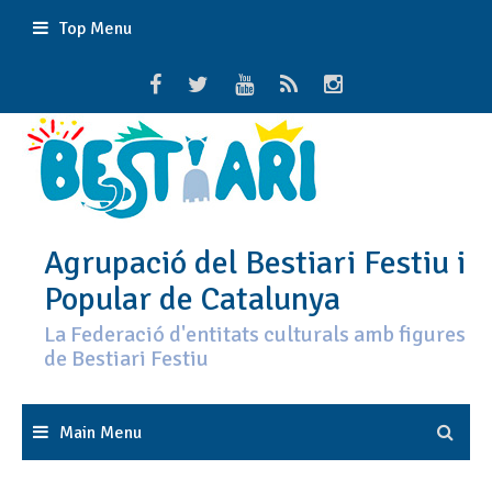
Skip
Top Menu
to
content
Agrupació del Bestiari Festiu i
Popular de Catalunya
La Federació d'entitats culturals amb figures
de Bestiari Festiu
Main Menu