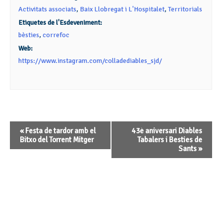
Activitats associats
,
Baix Llobregat i L'Hospitalet
,
Territorials
Etiquetes de l'Esdeveniment:
bèsties
,
correfoc
Web:
https://www.instagram.com/colladediables_sjd/
Navegació
«
Festa de tardor amb el
43è aniversari Diables
d'Esdeveniment
Bitxo del Torrent Mitger
Tabalers i Besties de
Sants
»