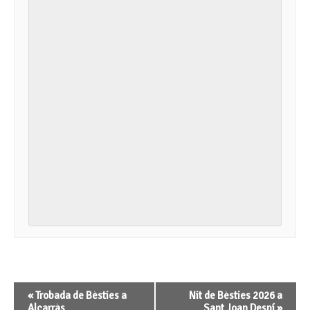
Navegació
«
Trobada de Bèsties a
Nit de Bèsties 2026 a
d'Esdeveniment
Alcarràs
Sant Joan Despí
»