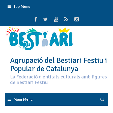
Skip
Top Menu
to
content
Agrupació del Bestiari Festiu i
Popular de Catalunya
La Federació d'entitats culturals amb figures
de Bestiari Festiu
Main Menu