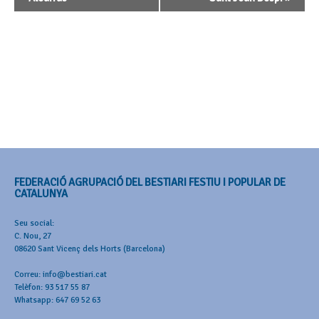
FEDERACIÓ AGRUPACIÓ DEL BESTIARI FESTIU I POPULAR DE
CATALUNYA
Seu social:
C. Nou, 27
08620 Sant Vicenç dels Horts (Barcelona)
Correu: info@bestiari.cat
Telèfon: 93 517 55 87
Whatsapp: 647 69 52 63