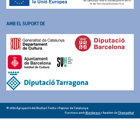
AMB EL SUPORT DE
© 2016 Agrupació del Bestiari Festiu i Popular de Catalunya
Funciona amb
Wordpress
i Awaken de
ThemezHut