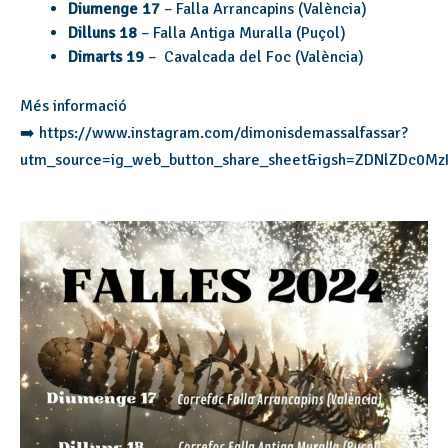
Diumenge 17
– Falla Arrancapins (València)
Dilluns 18
– Falla Antiga Muralla (Puçol)
Dimarts 19
– Cavalcada del Foc (València)
Més informació
➡️ https://www.instagram.com/dimonisdemassalfassar?
utm_source=ig_web_button_share_sheet&igsh=ZDNlZDc0Mz