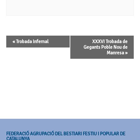
Navegació
«
Trobada Infernal
XXXVI Trobada de
d'Esdeveniment
Gegants Poble Nou de
Manresa
»
FEDERACIÓ AGRUPACIÓ DEL BESTIARI FESTIU I POPULAR DE
CATALUNYA