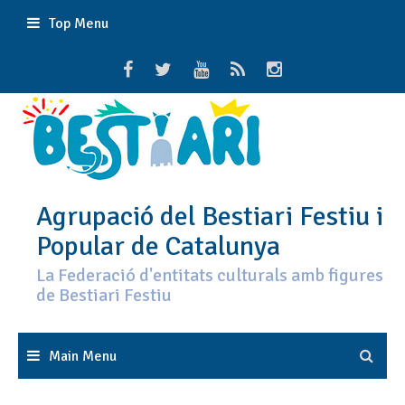
Skip
Top Menu
to
content
Agrupació del Bestiari Festiu i
Popular de Catalunya
La Federació d'entitats culturals amb figures
de Bestiari Festiu
Main Menu