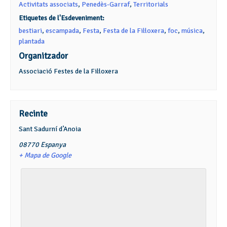
Activitats associats
,
Penedès-Garraf
,
Territorials
Etiquetes de l'Esdeveniment:
bestiari
,
escampada
,
Festa
,
Festa de la Fil·loxera
,
foc
,
música
,
plantada
Organitzador
Associació Festes de la Fil·loxera
Recinte
Sant Sadurní d’Anoia
08770
Espanya
+ Mapa de Google