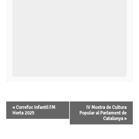
Navegació
«
Correfoc Infantil FM
IV Mostra de Cultura
d'Esdeveniment
Horta 2025
Popular al Parlament de
Catalunya
»