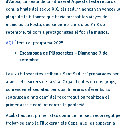
d’Anoia, La Festa de la Fil·loxera! Aquesta festa recorda
com, a finals del segle XIX, els sadurninencs van vèncer la
plaga de la fil·loxera que havia arrasat les vinyes del
municipi. La Festa, que se celebra els dies 7 i 8 de
setembre, té com a protagonistes el foc i la música.
AQUÍ
teniu el programa 2025.
Escampada de Fil·loxeretes – Diumenge 7 de
setembre
Les 30 fil·loxeretes arriben a Sant Sadurní preparades per
atacar els carrers de la vila. Organitzades en dos grups,
comencen el seu atac per dos itineraris diferents. Es
reagrupen a mig camí del recorregut on realitzen el
primer assalt conjunt contra la població.
Acabat aquest primer atac continuen el seu recorregut per
trobar-se amb la Fil·loxera i els Ceps, que les esperen a