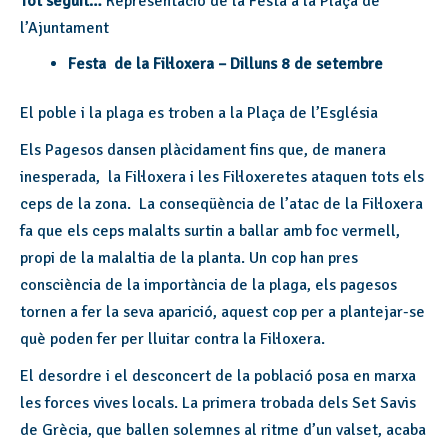
Tot seguit…
Representació de la Festa a la Plaça de
l’Ajuntament
Festa de la Fil·loxera – Dilluns 8 de setembre
El poble i la plaga es troben a la Plaça de l’Església
Els Pagesos dansen plàcidament fins que, de manera
inesperada, la Fil·loxera i les Fil·loxeretes ataquen tots els
ceps de la zona. La conseqüència de l’atac de la Fil·loxera
fa que els ceps malalts surtin a ballar amb foc vermell,
propi de la malaltia de la planta. Un cop han pres
consciència de la importància de la plaga, els pagesos
tornen a fer la seva aparició, aquest cop per a plantejar-se
què poden fer per lluitar contra la Fil·loxera.
El desordre i el desconcert de la població posa en marxa
les forces vives locals. La primera trobada dels Set Savis
de Grècia, que ballen solemnes al ritme d’un valset, acaba