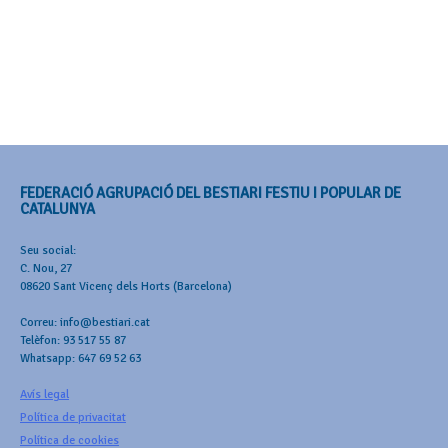
FEDERACIÓ AGRUPACIÓ DEL BESTIARI FESTIU I POPULAR DE
CATALUNYA
Seu social:
C. Nou, 27
08620 Sant Vicenç dels Horts (Barcelona)
Correu: info@bestiari.cat
Telèfon: 93 517 55 87
Whatsapp: 647 69 52 63
Avís legal
Política de privacitat
Política de cookies