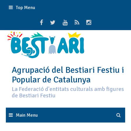
Skip
Top Menu
to
content
Agrupació del Bestiari Festiu i
Popular de Catalunya
La Federació d'entitats culturals amb figures
de Bestiari Festiu
Main Menu