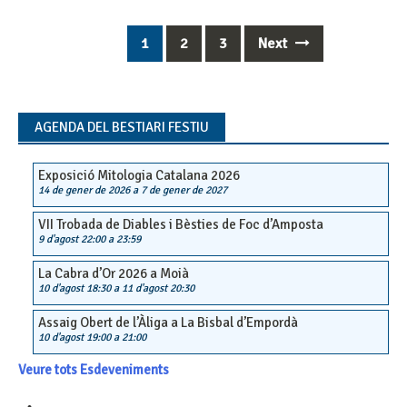
1
2
3
Next
Posts
navigation
AGENDA DEL BESTIARI FESTIU
Exposició Mitologia Catalana 2026
14 de gener de 2026
a
7 de gener de 2027
VII Trobada de Diables i Bèsties de Foc d’Amposta
9 d'agost 22:00
a
23:59
La Cabra d’Or 2026 a Moià
10 d'agost 18:30
a
11 d'agost 20:30
Assaig Obert de l’Àliga a La Bisbal d’Empordà
10 d'agost 19:00
a
21:00
Veure tots Esdeveniments