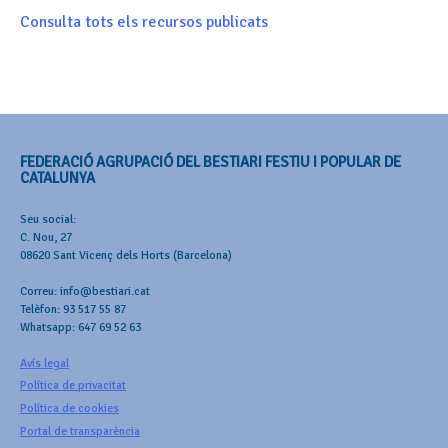
Consulta tots els recursos publicats
FEDERACIÓ AGRUPACIÓ DEL BESTIARI FESTIU I POPULAR DE
CATALUNYA
Seu social:
C. Nou, 27
08620 Sant Vicenç dels Horts (Barcelona)
Correu: info@bestiari.cat
Telèfon: 93 517 55 87
Whatsapp: 647 69 52 63
Avís legal
Política de privacitat
Política de cookies
Portal de transparència