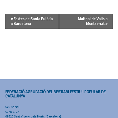
Navegació
«
Festes de Santa Eulàlia
Matinal de Valls a
d'Esdeveniment
a Barcelona
Montserrat
»
FEDERACIÓ AGRUPACIÓ DEL BESTIARI FESTIU I POPULAR DE
CATALUNYA
Seu social:
C. Nou, 27
08620 Sant Vicenç dels Horts (Barcelona)