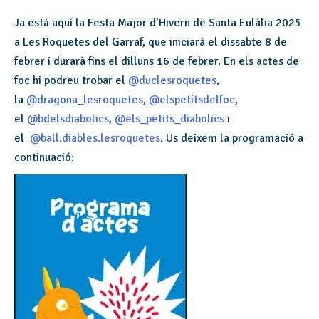
Ja està aquí la Festa Major d’Hivern de Santa Eulàlia 2025
a Les Roquetes del Garraf, que iniciarà el dissabte 8 de
febrer i durarà fins el dilluns 16 de febrer. En els actes de
foc hi podreu trobar
el
@duclesroquetes
,
la
@dragona_lesroquetes
,
@elspetitsdelfoc
,
el
@bdelsdiabolics
,
@els_petits_diabolics
i
el
@ball.diables.lesroquetes
. Us deixem la programació a
continuació: