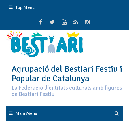
Skip
Top Menu
to
content
Agrupació del Bestiari Festiu i
Popular de Catalunya
La Federació d'entitats culturals amb figures
de Bestiari Festiu
Main Menu