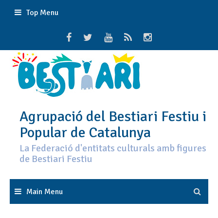
Skip
Top Menu
to
content
Agrupació del Bestiari Festiu i
Popular de Catalunya
La Federació d'entitats culturals amb figures
de Bestiari Festiu
Main Menu