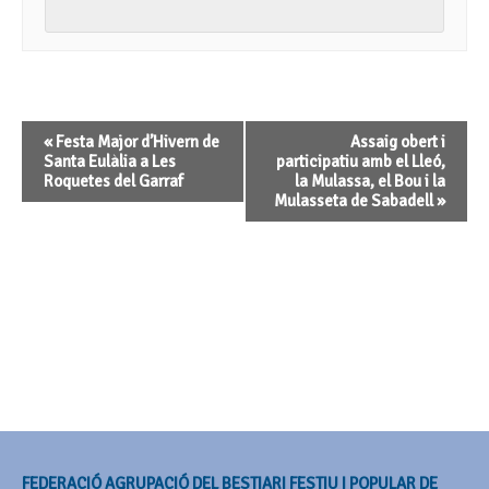
Navegació
«
Festa Major d’Hivern de
Assaig obert i
d'Esdeveniment
Santa Eulàlia a Les
participatiu amb el Lleó,
Roquetes del Garraf
la Mulassa, el Bou i la
Mulasseta de Sabadell
»
FEDERACIÓ AGRUPACIÓ DEL BESTIARI FESTIU I POPULAR DE