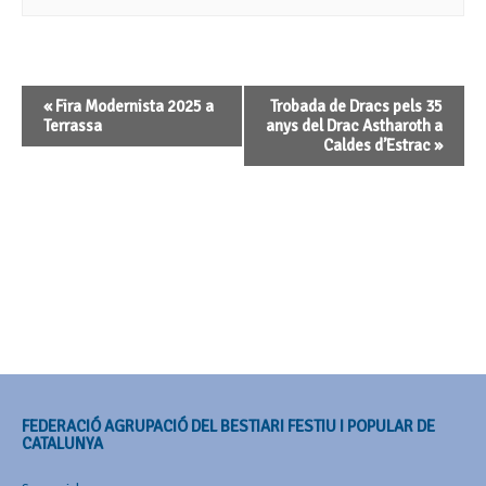
Navegació
«
Fira Modernista 2025 a
Trobada de Dracs pels 35
d'Esdeveniment
Terrassa
anys del Drac Astharoth a
Caldes d’Estrac
»
FEDERACIÓ AGRUPACIÓ DEL BESTIARI FESTIU I POPULAR DE
CATALUNYA