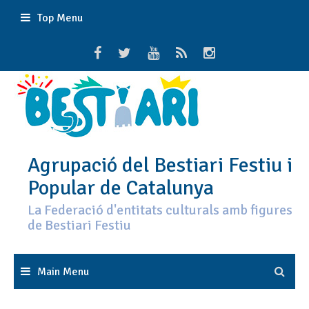
Skip
Top Menu
to
content
Agrupació del Bestiari Festiu i
Popular de Catalunya
La Federació d'entitats culturals amb figures
de Bestiari Festiu
Main Menu