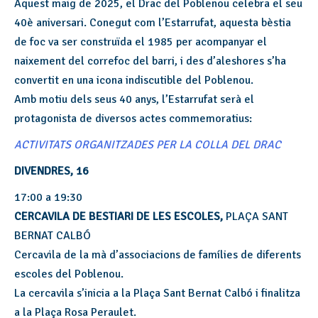
Aquest maig de 2025, el Drac del Poblenou celebra el seu
40è aniversari. Conegut com l’Estarrufat, aquesta bèstia
de foc va ser construïda el 1985 per acompanyar el
naixement del correfoc del barri, i des d’aleshores s’ha
convertit en una icona indiscutible del Poblenou.
A
mb
motiu dels seus 40 anys, l’Estarrufat serà el
protagonista de diversos actes commemoratius:
ACTIVITATS ORGANITZADES PER LA COLLA DEL DRAC
DIVENDRES, 16
17:00 a 19:30
CERCAVILA DE BESTIARI DE LES ESCOLES,
PLAÇA SANT
BERNAT CALBÓ
Cercavila de la mà d’associacions de famílies de diferents
escoles del Poblenou.
La cercavila s’inicia a la Plaça Sant Bernat Calbó i finalitza
a la Plaça Rosa Peraulet.