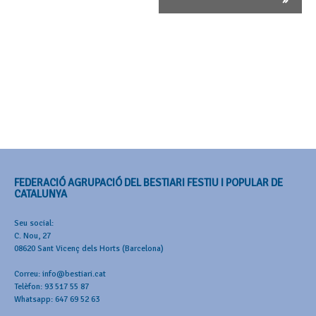
»
FEDERACIÓ AGRUPACIÓ DEL BESTIARI FESTIU I POPULAR DE
CATALUNYA
Seu social:
C. Nou, 27
08620 Sant Vicenç dels Horts (Barcelona)
Correu: info@bestiari.cat
Telèfon: 93 517 55 87
Whatsapp: 647 69 52 63