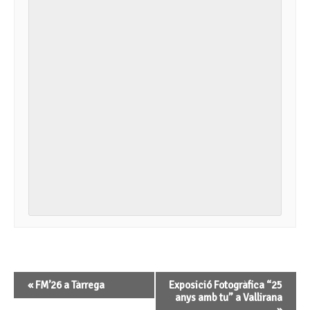
Navegació
«
FM’26 a Tàrrega
Exposició Fotogràfica “25
d'Esdeveniment
anys amb tu” a Vallirana