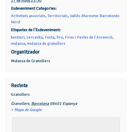
17 de maig 21:30
Esdeveniment Categories:
Activitats associats
,
Territorials
,
Vallès-Maresme-Barcelonès
Nord
Etiquetes de l'Esdeveniment:
bestiari
,
cercavila
,
Festa
,
fira
,
Fires i Festes de l'Ascenció
,
mulassa
,
mulassa de granollers
Organitzador
Mulassa de Granollers
Recinte
Granollers
Granollers
,
Barcelona
08401
Espanya
+ Mapa de Google