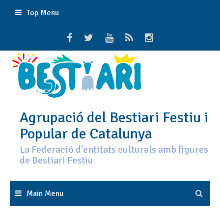
Skip
Top Menu
to
content
Agrupació del Bestiari Festiu i
Popular de Catalunya
La Federació d'entitats culturals amb figures
de Bestiari Festiu
Main Menu