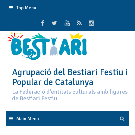
Skip
Top Menu
to
content
Agrupació del Bestiari Festiu i
Popular de Catalunya
La Federació d'entitats culturals amb figures
de Bestiari Festiu
Main Menu