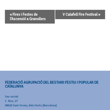
Navegació
«
Fires i Festes de
V Calafell Fire Festival
»
d'Esdeveniment
l’Ascensió a Granollers
FEDERACIÓ AGRUPACIÓ DEL BESTIARI FESTIU I POPULAR DE
CATALUNYA
Seu social:
C. Nou, 27
08620 Sant Vicenç dels Horts (Barcelona)