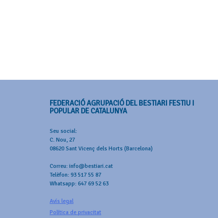
FEDERACIÓ AGRUPACIÓ DEL BESTIARI FESTIU I
POPULAR DE CATALUNYA
Seu social:
C. Nou, 27
08620 Sant Vicenç dels Horts (Barcelona)
Correu: info@bestiari.cat
Telèfon: 93 517 55 87
Whatsapp: 647 69 52 63
Avís legal
Política de privacitat