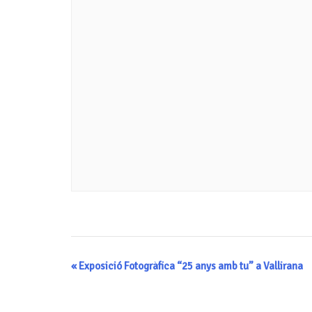
Navegació
«
Exposició Fotogràfica “25 anys amb tu” a Vallirana
d'Esdeveniment