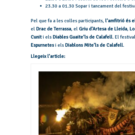
23.30 a 01.30 Sopar i tancament del festiv
Pel que fa a les colles participants,
l’amfitrió és e
el
Drac de Terrassa
, el
Griu d’Artesa de Lleida
,
Lo
Cunit
i els
Diables Guaite’ls de Calafell
. El festiv
Espurnetes
i els
Diablons Mite’ls de Calafell
.
Llegeix l’article: