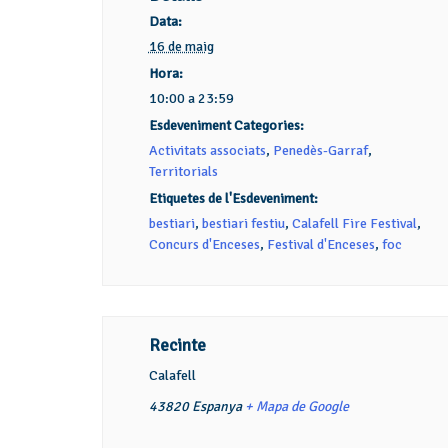
Data:
16 de maig
Hora:
10:00 a 23:59
Esdeveniment Categories:
Activitats associats
,
Penedès-Garraf
,
Territorials
Etiquetes de l'Esdeveniment:
bestiari
,
bestiari festiu
,
Calafell Fire Festival
,
Concurs d'Enceses
,
Festival d'Enceses
,
foc
Recinte
Calafell
43820
Espanya
+ Mapa de Google