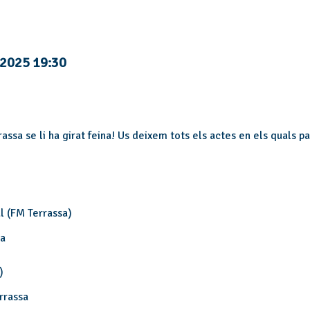
e 2025 19:30
rassa se li ha girat feina! Us deixem tots els actes en els quals pa
al (FM Terrassa)
sa
a)
rrassa