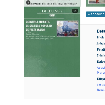
+ GOOGLE 
Deta
Inici:
4 de 
Finali
7 de 
Esdev
Activi
Mares
Etiqu
bestia
Raval