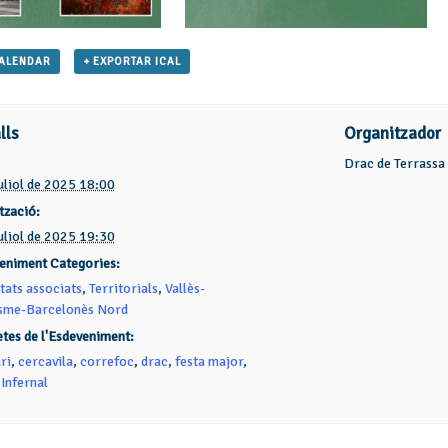
CALENDAR
+ EXPORTAR ICAL
lls
Organitzador
Drac de Terrassa
juliol de 2025 18:00
tzació:
juliol de 2025 19:30
eniment Categories:
tats associats
,
Territorials
,
Vallès-
me-Barcelonès Nord
etes de l'Esdeveniment:
ri
,
cercavila
,
correfoc
,
drac
,
festa major
,
 Infernal