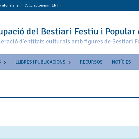
erritorials
Cultural tourism [EN]
pació del Bestiari Festiu i Popular
eració d'entitats culturals amb figures de Bestiari F
S
LLIBRES I PUBLICACIONS
RECURSOS
NOTÍCIES