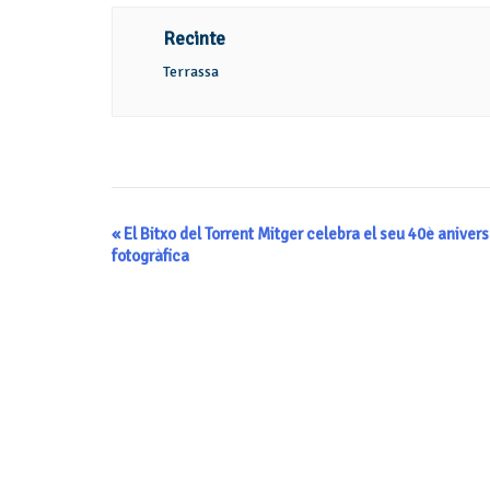
Recinte
Terrassa
Navegació
«
El Bitxo del Torrent Mitger celebra el seu 40è aniver
d'Esdeveniment
fotogràfica