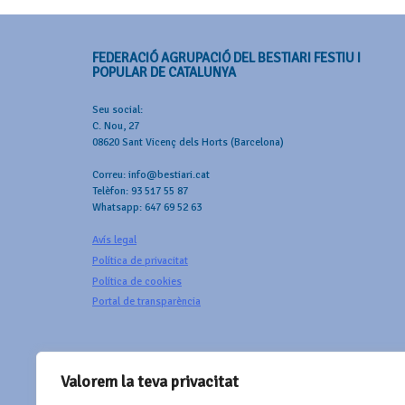
FEDERACIÓ AGRUPACIÓ DEL BESTIARI FESTIU I
POPULAR DE CATALUNYA
Seu social:
C. Nou, 27
08620 Sant Vicenç dels Horts (Barcelona)
Correu: info@bestiari.cat
Telèfon: 93 517 55 87
Whatsapp: 647 69 52 63
Avís legal
Política de privacitat
Política de cookies
Portal de transparència
Valorem la teva privacitat