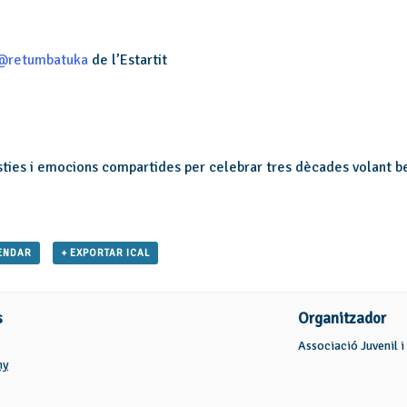
@retumbatuka
de l’Estartit
èsties i emocions compartides per celebrar tres dècades volant be
ENDAR
+ EXPORTAR ICAL
s
Organitzador
Associació Juvenil i
ny