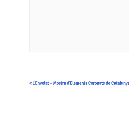
Navegació
«
L’Envelat – Mostra d’Elements Coronats de Catalunya
d'Esdeveniment