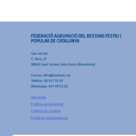
FEDERACIÓ AGRUPACIÓ DEL BESTIARI FESTIU I
POPULAR DE CATALUNYA
Seu social:
C. Nou, 27
08620 Sant Vicenç dels Horts (Barcelona)
Correu: info@bestiari.cat
Telèfon: 93 517 55 87
Whatsapp: 647 69 52 63
Avís legal
Política de privacitat
Política de cookies
Portal de transparència