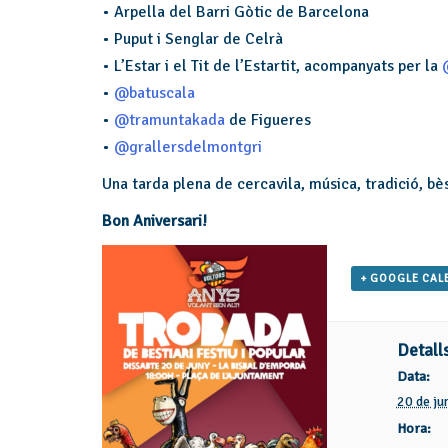
• Arpella del Barri Gòtic de Barcelona
• Puput i Senglar de Celrà
• L’Estar i el Tit de l’Estartit, acompanyats per la
•
@batuscala
•
@tramuntakada
de Figueres
•
@grallersdelmontgri
Una tarda plena de cercavila, música, tradició, b
Bon Aniversari!
+ GOOGLE CAL
Detall
Data:
20 de ju
Hora: