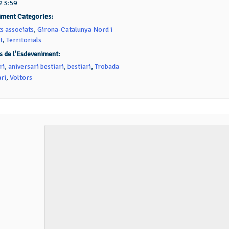
 23:59
iment Categories:
ts associats
,
Girona-Catalunya Nord i
t
,
Territorials
s de l'Esdeveniment:
ri
,
aniversari bestiari
,
bestiari
,
Trobada
ari
,
Voltors