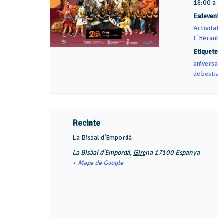
18:00 a
Esdeven
Activita
L'Héraul
Etiquete
aniversa
de besti
Recinte
La Bisbal d’Empordà
La Bisbal d'Empordà
,
Girona
17100
Espanya
+ Mapa de Google