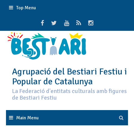
Skip
Top Menu
to
content
Agrupació del Bestiari Festiu i
Popular de Catalunya
La Federació d'entitats culturals amb figures
de Bestiari Festiu
Main Menu