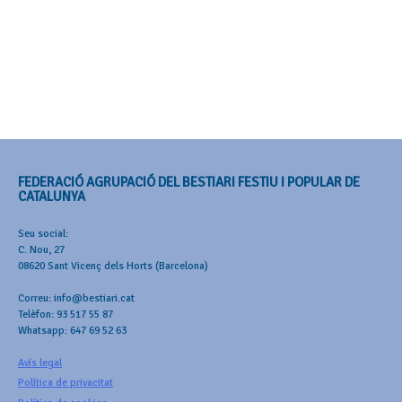
FEDERACIÓ AGRUPACIÓ DEL BESTIARI FESTIU I POPULAR DE
CATALUNYA
Seu social:
C. Nou, 27
08620 Sant Vicenç dels Horts (Barcelona)
Correu: info@bestiari.cat
Telèfon: 93 517 55 87
Whatsapp: 647 69 52 63
Avís legal
Política de privacitat