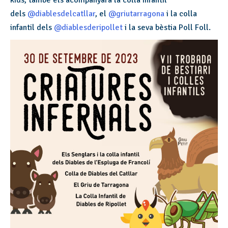
kids, també els acompanyarà la colla infantil
dels
@diablesdelcatllar
, el
@griutarragona
i la colla
infantil dels
@diablesderipollet
i la seva bèstia Poll Foll.