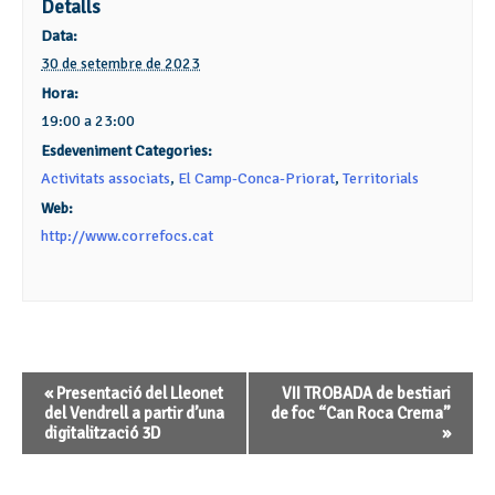
Detalls
Data:
30 de setembre de 2023
Hora:
19:00 a 23:00
Esdeveniment Categories:
Activitats associats
,
El Camp-Conca-Priorat
,
Territorials
Web:
http://www.correfocs.cat
Navegació
«
Presentació del Lleonet
VII TROBADA de bestiari
d'Esdeveniment
del Vendrell a partir d’una
de foc “Can Roca Crema”
digitalització 3D
»