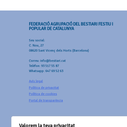
FEDERACIÓ AGRUPACIÓ DEL BESTIARI FESTIU I
POPULAR DE CATALUNYA
Seu social:
C. Nou, 27
08620 Sant Vicenç dels Horts (Barcelona)
Correu: info@bestiari.cat
Telèfon: 93 517 55 87
Whatsapp: 647 69 52 63
Avís legal
Política de privacitat
Política de cookies
Portal de transparència
Valorem la teva privacitat