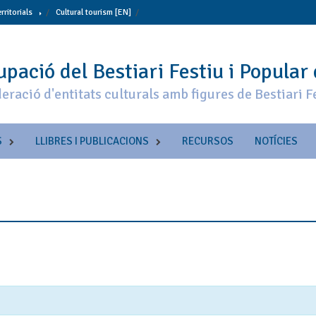
erritorials
Cultural tourism [EN]
pació del Bestiari Festiu i Popular
eració d'entitats culturals amb figures de Bestiari F
S
LLIBRES I PUBLICACIONS
RECURSOS
NOTÍCIES