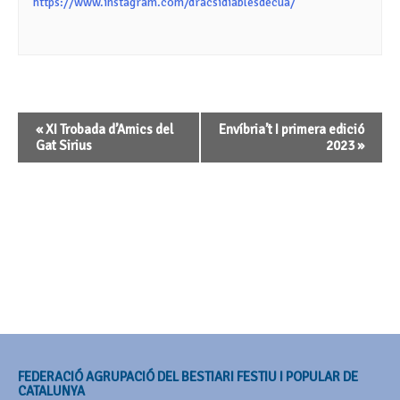
https://www.instagram.com/dracsidiablesdecua/
Navegació
«
XI Trobada d’Amics del
Envíbria’t I primera edició
d'Esdeveniment
Gat Sirius
2023
»
FEDERACIÓ AGRUPACIÓ DEL BESTIARI FESTIU I POPULAR DE
CATALUNYA