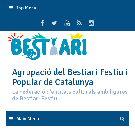
Skip
Top Menu
to
content
Agrupació del Bestiari Festiu i
Popular de Catalunya
La Federació d'entitats culturals amb figures
de Bestiari Festiu
Main Menu