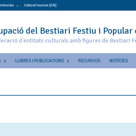
erritorials
Cultural tourism [EN]
pació del Bestiari Festiu i Popular
eració d'entitats culturals amb figures de Bestiari F
S
LLIBRES I PUBLICACIONS
RECURSOS
NOTÍCIES