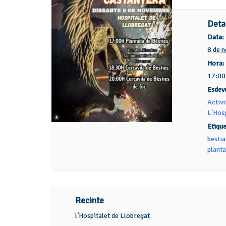
Deta
Data:
8 de 
Hora:
17:00
Esdev
Activi
L'Hosp
Etique
bestia
planta
Recinte
l’Hospitalet de Llobregat