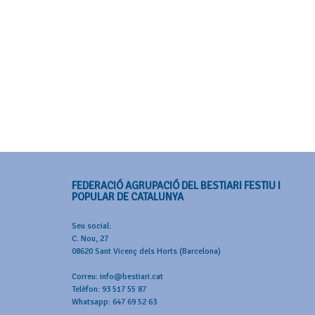
d'Esdeveniment
FEDERACIÓ AGRUPACIÓ DEL BESTIARI FESTIU I
POPULAR DE CATALUNYA
Seu social:
C. Nou, 27
08620 Sant Vicenç dels Horts (Barcelona)
Correu: info@bestiari.cat
Telèfon: 93 517 55 87
Whatsapp: 647 69 52 63