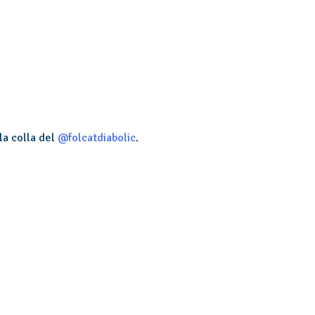
la colla del
@folcatdiabolic
.