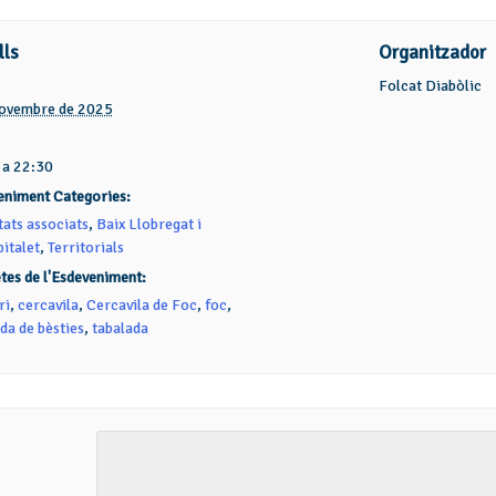
lls
Organitzador
Folcat Diabòlic
novembre de 2025
 a 22:30
eniment Categories:
tats associats
,
Baix Llobregat i
italet
,
Territorials
tes de l'Esdeveniment:
ri
,
cercavila
,
Cercavila de Foc
,
foc
,
da de bèsties
,
tabalada