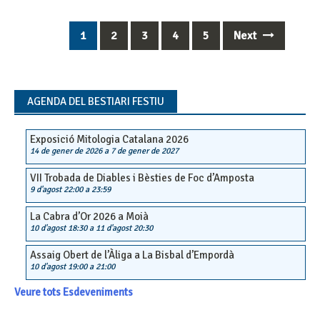
1
2
3
4
5
Next
Posts
navigation
AGENDA DEL BESTIARI FESTIU
Exposició Mitologia Catalana 2026
14 de gener de 2026
a
7 de gener de 2027
VII Trobada de Diables i Bèsties de Foc d’Amposta
9 d'agost 22:00
a
23:59
La Cabra d’Or 2026 a Moià
10 d'agost 18:30
a
11 d'agost 20:30
Assaig Obert de l’Àliga a La Bisbal d’Empordà
10 d'agost 19:00
a
21:00
Veure tots Esdeveniments