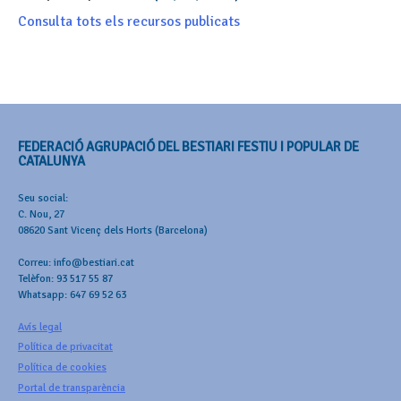
Consulta tots els recursos publicats
FEDERACIÓ AGRUPACIÓ DEL BESTIARI FESTIU I POPULAR DE
CATALUNYA
Seu social:
C. Nou, 27
08620 Sant Vicenç dels Horts (Barcelona)
Correu: info@bestiari.cat
Telèfon: 93 517 55 87
Whatsapp: 647 69 52 63
Avís legal
Política de privacitat
Política de cookies
Portal de transparència