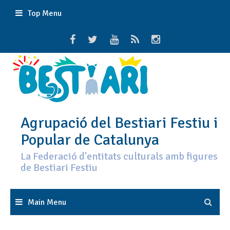
Skip
Top Menu
to
content
Agrupació del Bestiari Festiu i
Popular de Catalunya
La Federació d'entitats culturals amb figures
de Bestiari Festiu
Main Menu