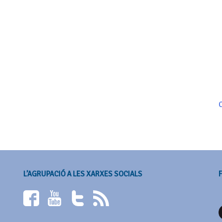
C
L’AGRUPACIÓ A LES XARXES SOCIALS