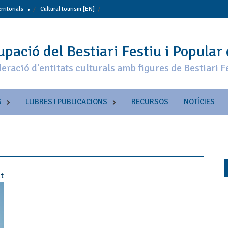
erritorials
Cultural tourism [EN]
pació del Bestiari Festiu i Popular
eració d'entitats culturals amb figures de Bestiari F
S
LLIBRES I PUBLICACIONS
RECURSOS
NOTÍCIES
t