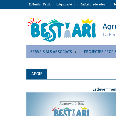
Skip
El Bestiari Festiu
L’Agrupació
Entitats federades
T
to
content
Agru
La Fed
SERVEIS ALS ASSOCIATS
PROJECTES PROPI
AEGIS
Esdevenimen