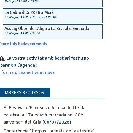
9 d'agost 22:00
a
23:59
La Cabra d’Or 2026 a Moià
10 d'agost 18:30
a
11 d'agost 20:30
Assaig Obert de l’Àliga a La Bisbal d’Empordà
10 d'agost 19:00
a
21:00
eure tots Esdeveniments
La vostra activitat amb bestiari festiu no
pareix a l'agenda?
nforma d'una activitat nova
DARRERS RECURSOS
El Festival d'Enceses d'Artesa de Lleida
celebra la 17a edició marcada pel 20è
aniversari del Griu
(06/07/2026)
Conferència “Corpus. La festa de les festes”