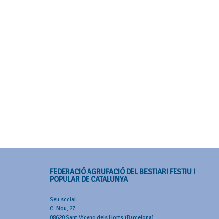
FEDERACIÓ AGRUPACIÓ DEL BESTIARI FESTIU I
POPULAR DE CATALUNYA
Seu social:
C. Nou, 27
08620 Sant Vicenç dels Horts (Barcelona)