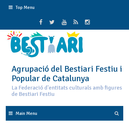
Skip
Top Menu
to
content
Agrupació del Bestiari Festiu i
Popular de Catalunya
La Federació d'entitats culturals amb figures
de Bestiari Festiu
Main Menu