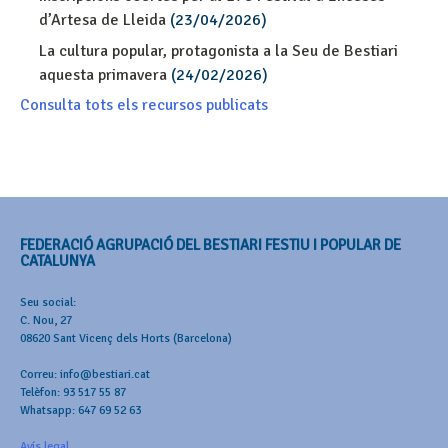
d’Artesa de Lleida
(23/04/2026)
La cultura popular, protagonista a la Seu de Bestiari
aquesta primavera
(24/02/2026)
Consulta tots els recursos publicats
FEDERACIÓ AGRUPACIÓ DEL BESTIARI FESTIU I POPULAR DE
CATALUNYA
Seu social:
C. Nou, 27
08620 Sant Vicenç dels Horts (Barcelona)
Correu: info@bestiari.cat
Telèfon: 93 517 55 87
Whatsapp: 647 69 52 63
Avís legal