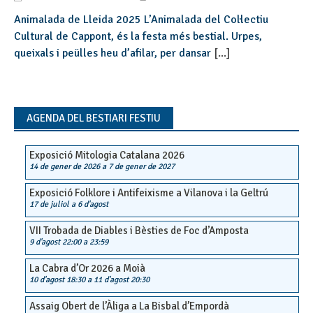
Animalada de Lleida 2025 L’Animalada del Col·lectiu
Cultural de Cappont, és la festa més bestial. Urpes,
queixals i peülles heu d’afilar, per dansar
[...]
AGENDA DEL BESTIARI FESTIU
Exposició Mitologia Catalana 2026
14 de gener de 2026
a
7 de gener de 2027
Exposició Folklore i Antifeixisme a Vilanova i la Geltrú
17 de juliol
a
6 d'agost
VII Trobada de Diables i Bèsties de Foc d’Amposta
9 d'agost 22:00
a
23:59
La Cabra d’Or 2026 a Moià
10 d'agost 18:30
a
11 d'agost 20:30
Assaig Obert de l’Àliga a La Bisbal d’Empordà