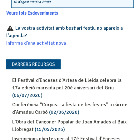
10 d'agost 19:00
a
21:00
Veure tots Esdeveniments
La vostra activitat amb bestiari festiu no apareix a
l'agenda?
Informa d'una activitat nova
DARRERS RECURSOS
El Festival d'Enceses d'Artesa de Lleida celebra la
17a edició marcada pel 20è aniversari del Griu
(06/07/2026)
Conferència “Corpus. La festa de les festes” a càrrec
d'Amadeu Carbó
(02/06/2026)
L'Obra del Cançoner Popular de Joan Amades al Baix
Llobregat
(15/05/2026)
Inscripcions obertes per al 17è Festival d’Enceses