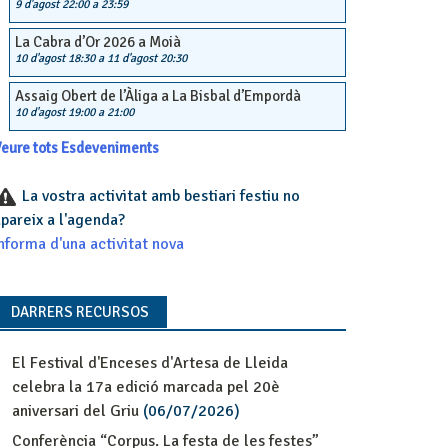
9 d'agost 22:00
a
23:59
La Cabra d’Or 2026 a Moià
10 d'agost 18:30
a
11 d'agost 20:30
Assaig Obert de l’Àliga a La Bisbal d’Empordà
10 d'agost 19:00
a
21:00
eure tots Esdeveniments
La vostra activitat amb bestiari festiu no
pareix a l'agenda?
nforma d'una activitat nova
DARRERS RECURSOS
El Festival d'Enceses d'Artesa de Lleida
celebra la 17a edició marcada pel 20è
aniversari del Griu
(06/07/2026)
Conferència “Corpus. La festa de les festes”