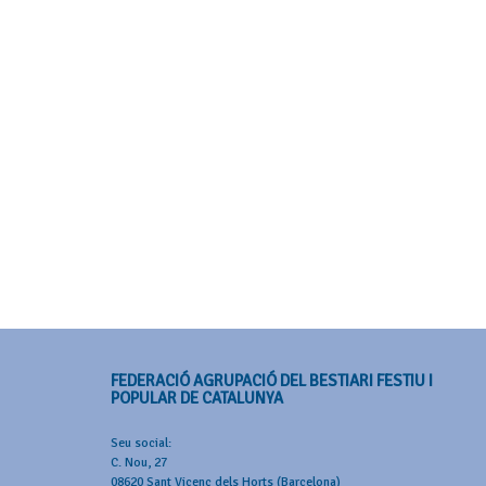
FEDERACIÓ AGRUPACIÓ DEL BESTIARI FESTIU I
POPULAR DE CATALUNYA
Seu social:
C. Nou, 27
08620 Sant Vicenç dels Horts (Barcelona)