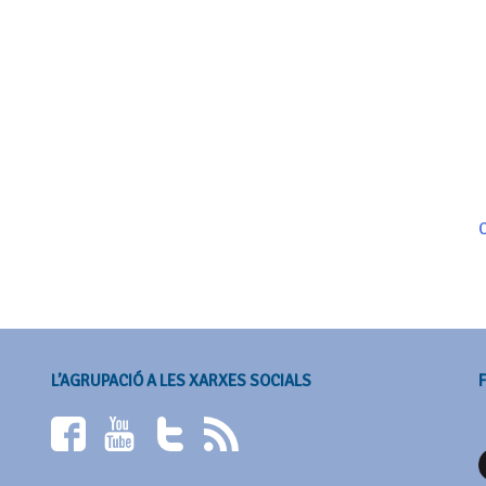
C
L’AGRUPACIÓ A LES XARXES SOCIALS