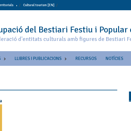
erritorials
Cultural tourism [EN]
pació del Bestiari Festiu i Popular
eració d'entitats culturals amb figures de Bestiari F
S
LLIBRES I PUBLICACIONS
RECURSOS
NOTÍCIES
ia