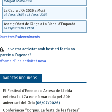
9 d'agost 22:00
a
23:59
La Cabra d’Or 2026 a Moià
10 d'agost 18:30
a
11 d'agost 20:30
Assaig Obert de l’Àliga a La Bisbal d’Empordà
10 d'agost 19:00
a
21:00
eure tots Esdeveniments
La vostra activitat amb bestiari festiu no
pareix a l'agenda?
nforma d'una activitat nova
DARRERS RECURSOS
El Festival d'Enceses d'Artesa de Lleida
celebra la 17a edició marcada pel 20è
aniversari del Griu
(06/07/2026)
Conferència “Corpus. La festa de les festes”