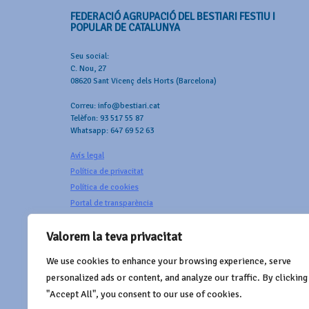
FEDERACIÓ AGRUPACIÓ DEL BESTIARI FESTIU I
POPULAR DE CATALUNYA
Seu social:
C. Nou, 27
08620 Sant Vicenç dels Horts (Barcelona)
Correu: info@bestiari.cat
Telèfon: 93 517 55 87
Whatsapp: 647 69 52 63
Avís legal
Política de privacitat
Política de cookies
Portal de transparència
Valorem la teva privacitat
We use cookies to enhance your browsing experience, serve
AMB EL SUPORT DE
personalized ads or content, and analyze our traffic. By clicking
"Accept All", you consent to our use of cookies.