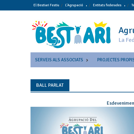
Skip
El Bestiari Festiu
L’Agrupació
Entitats federades
T
to
content
Agru
La Fed
SERVEIS ALS ASSOCIATS
PROJECTES PROPI
BALL PARLAT
Esdevenimen