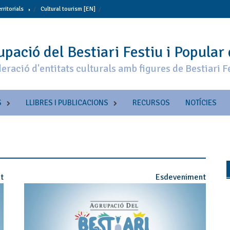
erritorials
Cultural tourism [EN]
pació del Bestiari Festiu i Popular
eració d'entitats culturals amb figures de Bestiari F
S
LLIBRES I PUBLICACIONS
RECURSOS
NOTÍCIES
t
Esdeveniment