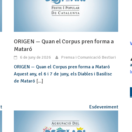
ORIGEN — Quan el Corpus pren forma a
V
Mataró
6 de juny de 2026
Premsa i Comunicació Bestiari
a
ORIGEN — Quan el Corpus pren forma a Mataró
I
Aquest any, el 6 i 7 de juny, els Diables i Basilisc
de Mataró
[...]
t
Esdeveniment