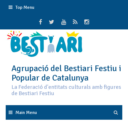
Skip
Top Menu
to
content
Agrupació del Bestiari Festiu i
Popular de Catalunya
La Federació d'entitats culturals amb figures
de Bestiari Festiu
Main Menu