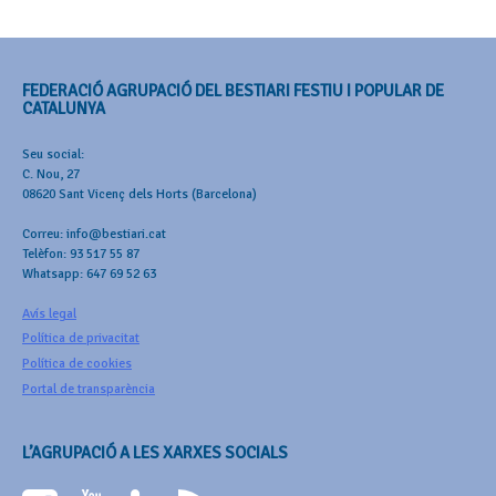
FEDERACIÓ AGRUPACIÓ DEL BESTIARI FESTIU I POPULAR DE
CATALUNYA
Seu social:
C. Nou, 27
08620 Sant Vicenç dels Horts (Barcelona)
Correu: info@bestiari.cat
Telèfon: 93 517 55 87
Whatsapp: 647 69 52 63
Avís legal
Política de privacitat
Política de cookies
Portal de transparència
L’AGRUPACIÓ A LES XARXES SOCIALS