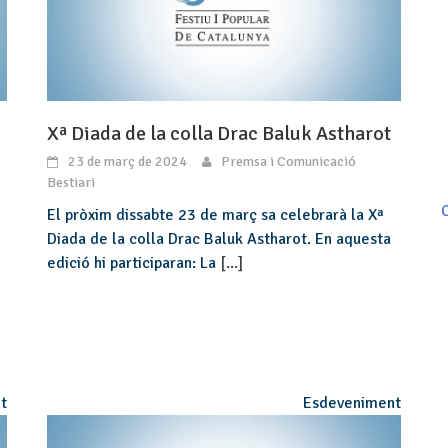
Xª Diada de la colla Drac Baluk Astharot
23 de març de 2024
Premsa i Comunicació
Bestiari
C
El pròxim dissabte 23 de març sa celebrarà la Xª
Diada de la colla Drac Baluk Astharot. En aquesta
edició hi participaran: La
[...]
t
Esdeveniment