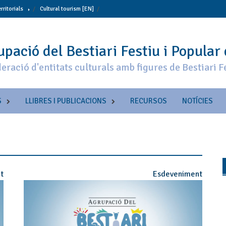
erritorials
Cultural tourism [EN]
pació del Bestiari Festiu i Popular
eració d'entitats culturals amb figures de Bestiari F
S
LLIBRES I PUBLICACIONS
RECURSOS
NOTÍCIES
t
Esdeveniment