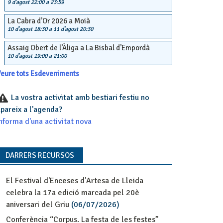
9 d'agost 22:00
a
23:59
La Cabra d’Or 2026 a Moià
10 d'agost 18:30
a
11 d'agost 20:30
Assaig Obert de l’Àliga a La Bisbal d’Empordà
10 d'agost 19:00
a
21:00
eure tots Esdeveniments
La vostra activitat amb bestiari festiu no
pareix a l'agenda?
nforma d'una activitat nova
DARRERS RECURSOS
El Festival d'Enceses d'Artesa de Lleida
celebra la 17a edició marcada pel 20è
aniversari del Griu
(06/07/2026)
Conferència “Corpus. La festa de les festes”