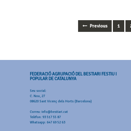
Previous
1
Posts
navigation
FEDERACIÓ AGRUPACIÓ DEL BESTIARI FESTIU I
POPULAR DE CATALUNYA
Seu social:
C. Nou, 27
08620 Sant Vicenç dels Horts (Barcelona)
Correu: info@bestiari.cat
Telèfon: 93 517 55 87
Whatsapp: 647 69 52 63