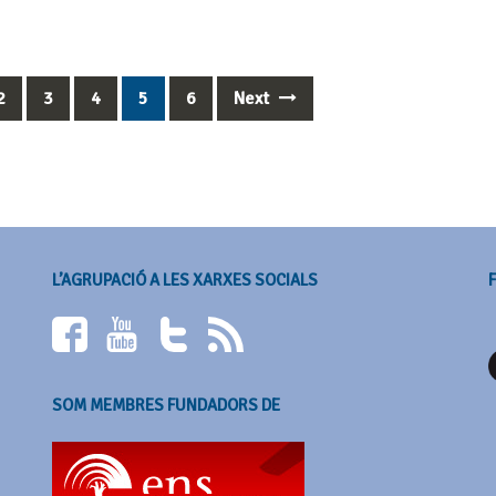
2
3
4
5
6
Next
L’AGRUPACIÓ A LES XARXES SOCIALS
SOM MEMBRES FUNDADORS DE