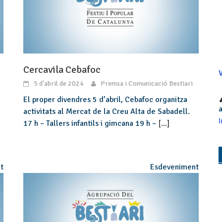
Cercavila Cebafoc
V
5 d'abril de 2024
Premsa i Comunicació Bestiari
El proper divendres 5 d’abril, Cebafoc organitza
a
activitats al Mercat de la Creu Alta de Sabadell.
I
17 h – Tallers infantils i gimcana 19 h –
[...]
t
Esdeveniment