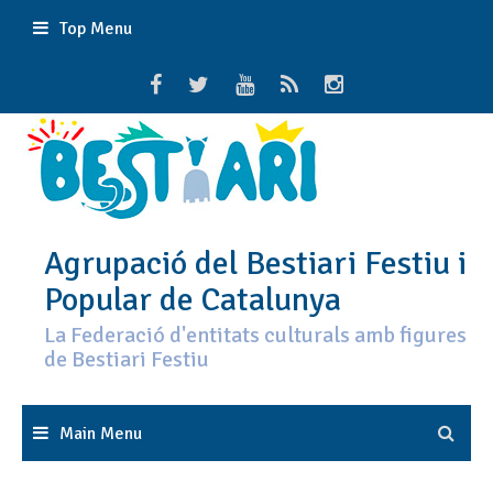
Skip
Top Menu
to
content
Agrupació del Bestiari Festiu i
Popular de Catalunya
La Federació d'entitats culturals amb figures
de Bestiari Festiu
Main Menu