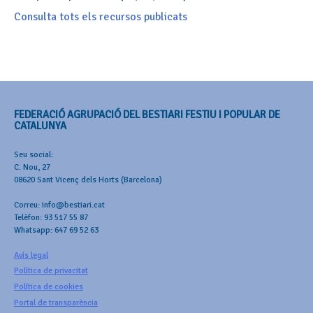
Consulta tots els recursos publicats
FEDERACIÓ AGRUPACIÓ DEL BESTIARI FESTIU I POPULAR DE
CATALUNYA
Seu social:
C. Nou, 27
08620 Sant Vicenç dels Horts (Barcelona)
Correu: info@bestiari.cat
Telèfon: 93 517 55 87
Whatsapp: 647 69 52 63
Avís legal
Política de privacitat
Política de cookies
Portal de transparència