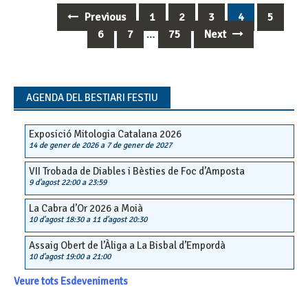
Previous
1
2
3
4
5
Posts
6
7
…
75
Next
navigation
AGENDA DEL BESTIARI FESTIU
Exposició Mitologia Catalana 2026
14 de gener de 2026
a
7 de gener de 2027
VII Trobada de Diables i Bèsties de Foc d’Amposta
9 d'agost 22:00
a
23:59
La Cabra d’Or 2026 a Moià
10 d'agost 18:30
a
11 d'agost 20:30
Assaig Obert de l’Àliga a La Bisbal d’Empordà
10 d'agost 19:00
a
21:00
Veure tots Esdeveniments