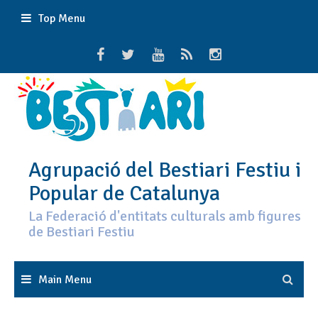
Skip
Top Menu
to
content
Agrupació del Bestiari Festiu i
Popular de Catalunya
La Federació d'entitats culturals amb figures
de Bestiari Festiu
Main Menu