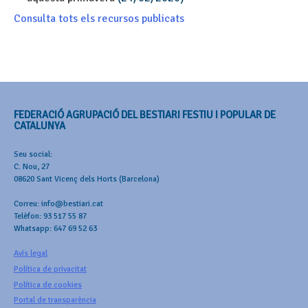
Consulta tots els recursos publicats
FEDERACIÓ AGRUPACIÓ DEL BESTIARI FESTIU I POPULAR DE
CATALUNYA
Seu social:
C. Nou, 27
08620 Sant Vicenç dels Horts (Barcelona)
Correu: info@bestiari.cat
Telèfon: 93 517 55 87
Whatsapp: 647 69 52 63
Avís legal
Política de privacitat
Política de cookies
Portal de transparència