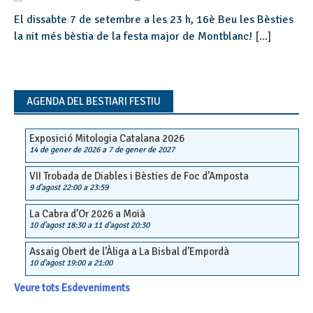
El dissabte 7 de setembre a les 23 h, 16è Beu les Bèsties
la nit més bèstia de la festa major de Montblanc!
[...]
AGENDA DEL BESTIARI FESTIU
Exposició Mitologia Catalana 2026
14 de gener de 2026
a
7 de gener de 2027
VII Trobada de Diables i Bèsties de Foc d’Amposta
9 d'agost 22:00
a
23:59
La Cabra d’Or 2026 a Moià
10 d'agost 18:30
a
11 d'agost 20:30
Assaig Obert de l’Àliga a La Bisbal d’Empordà
10 d'agost 19:00
a
21:00
Veure tots Esdeveniments