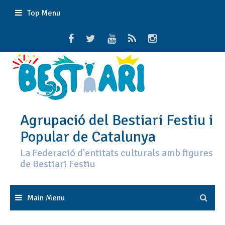
Skip
Top Menu
to
content
Agrupació del Bestiari Festiu i
Popular de Catalunya
La Federació d'entitats culturals amb figures
de Bestiari Festiu
Main Menu