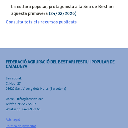
La cultura popular, protagonista a la Seu de Bestiari
aquesta primavera
(24/02/2026)
Consulta tots els recursos publicats
FEDERACIÓ AGRUPACIÓ DEL BESTIARI FESTIU I POPULAR DE
CATALUNYA
Seu social:
C. Nou, 27
08620 Sant Vicenç dels Horts (Barcelona)
Correu: info@bestiari.cat
Telèfon: 93 517 55 87
Whatsapp: 647 69 52 63
Avís legal
Política de privacitat