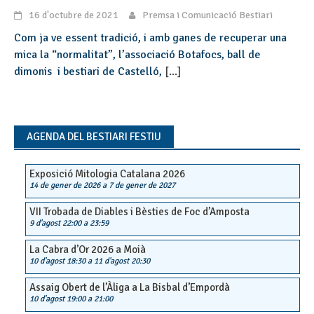
16 d'octubre de 2021
Premsa i Comunicació Bestiari
Com ja ve essent tradició, i amb ganes de recuperar una
mica la “normalitat”, l’associació Botafocs, ball de
dimonis i bestiari de Castelló,
[...]
AGENDA DEL BESTIARI FESTIU
Exposició Mitologia Catalana 2026
14 de gener de 2026
a
7 de gener de 2027
VII Trobada de Diables i Bèsties de Foc d’Amposta
9 d'agost 22:00
a
23:59
La Cabra d’Or 2026 a Moià
10 d'agost 18:30
a
11 d'agost 20:30
Assaig Obert de l’Àliga a La Bisbal d’Empordà
10 d'agost 19:00
a
21:00