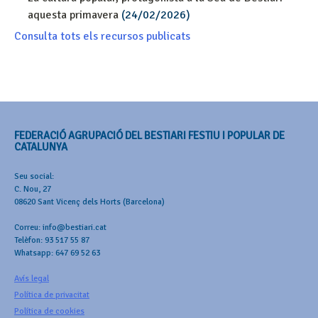
aquesta primavera
(24/02/2026)
Consulta tots els recursos publicats
FEDERACIÓ AGRUPACIÓ DEL BESTIARI FESTIU I POPULAR DE
CATALUNYA
Seu social:
C. Nou, 27
08620 Sant Vicenç dels Horts (Barcelona)
Correu: info@bestiari.cat
Telèfon: 93 517 55 87
Whatsapp: 647 69 52 63
Avís legal
Política de privacitat
Política de cookies