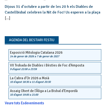
Dijous 31 d’octubre a partir de les 20 h els Diables de
Castellbisbal celebren la Nit de Foc! Us esperen a la plaça
[...]
AGENDA DEL BESTIARI FESTIU
Exposició Mitologia Catalana 2026
14 de gener de 2026
a
7 de gener de 2027
VII Trobada de Diables i Bèsties de Foc d’Amposta
9 d'agost 22:00
a
23:59
La Cabra d’Or 2026 a Moià
10 d'agost 18:30
a
11 d'agost 20:30
Assaig Obert de l’Àliga a La Bisbal d’Empordà
10 d'agost 19:00
a
21:00
Veure tots Esdeveniments