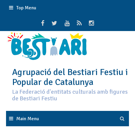
Skip
Top Menu
to
content
Agrupació del Bestiari Festiu i
Popular de Catalunya
La Federació d'entitats culturals amb figures
de Bestiari Festiu
Main Menu