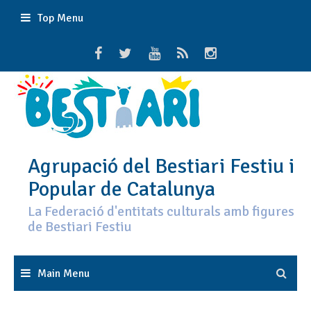
Skip
Top Menu
to
content
Agrupació del Bestiari Festiu i
Popular de Catalunya
La Federació d'entitats culturals amb figures
de Bestiari Festiu
Main Menu