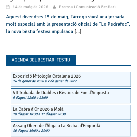
14 de maig de 2026
Premsa i Comunicació Bestiari
Aquest divendres 15 de maig, Tàrrega viurà una jornada
molt especial amb la presentació oficial de “Lo Pedrafoc”,
la nova bèstia festiva impulsada
[...]
AGENDA DEL BESTIARI FESTIU
Exposició Mitologia Catalana 2026
14 de gener de 2026
a
7 de gener de 2027
VII Trobada de Diables i Bèsties de Foc d’Amposta
9 d'agost 22:00
a
23:59
La Cabra d’Or 2026 a Moià
10 d'agost 18:30
a
11 d'agost 20:30
Assaig Obert de l’Àliga a La Bisbal d’Empordà
10 d'agost 19:00
a
21:00