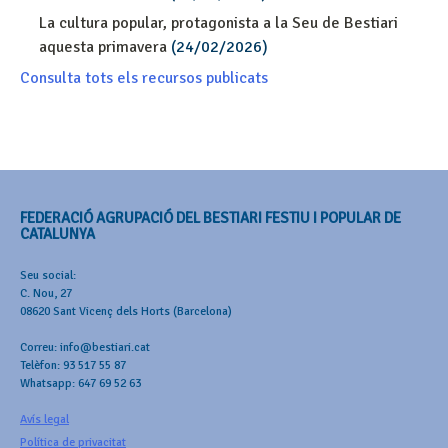
La cultura popular, protagonista a la Seu de Bestiari
aquesta primavera
(24/02/2026)
Consulta tots els recursos publicats
FEDERACIÓ AGRUPACIÓ DEL BESTIARI FESTIU I POPULAR DE
CATALUNYA
Seu social:
C. Nou, 27
08620 Sant Vicenç dels Horts (Barcelona)
Correu: info@bestiari.cat
Telèfon: 93 517 55 87
Whatsapp: 647 69 52 63
Avís legal
Política de privacitat